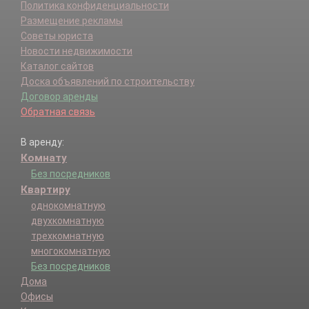
Политика конфиденциальности
Размещение рекламы
Советы юриста
Новости недвижимости
Каталог сайтов
Доска объявлений по строительству
Договор аренды
Обратная связь
В аренду:
Комнату
Без посредников
Квартиру
однокомнатную
двухкомнатную
трехкомнатную
многокомнатную
Без посредников
Дома
Офисы