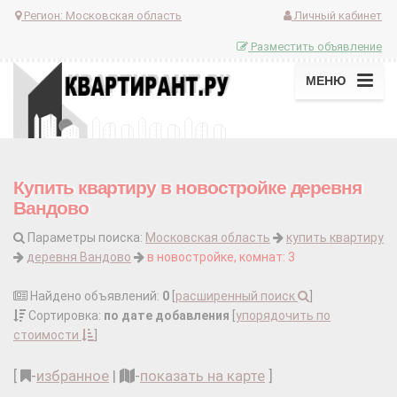
Регион:
Московская область
Личный кабинет
Разместить объявление
МЕНЮ
Купить квартиру в новостройке деревня
Вандово
Параметры поиска:
Московская область
купить квартиру
деревня Вандово
в новостройке, комнат: 3
Найдено объявлений:
0
[
расширенный поиск
]
Сортировка:
по дате добавления
[
упорядочить по
стоимости
]
[
-
избранное
|
-
показать на карте
]