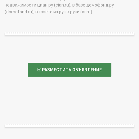
недвижимости циан.ру (cian.ru), в базе домофонд.ру
(domofond.ru), в газете из рук в руки (irr.ru).
РАЗМЕСТИТЬ ОБЪЯВЛЕНИЕ