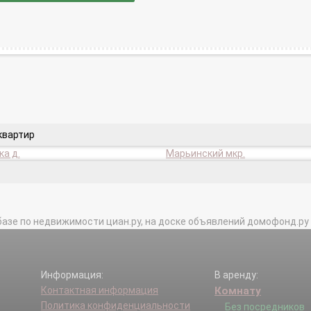
квартир
а д.
Марьинский мкр.
базе по недвижимости циан.ру, на доске объявлений домофонд.ру и в 
Информация:
В аренду:
Контактная информация
Комнату
Политика конфиденциальности
Без посредников