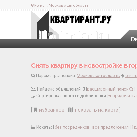
Регион:
Московская область
Гл
Снять квартиру в новостройке в г
Параметры поиска:
Московская область
снять
Найдено объявлений:
0
[
расширенный поиск
]
Сортировка:
по дате добавления
[
упорядочить 
[
-
избранное
|
-
показать на карте
]
Искать: |
без посредников
|
все предложения
|
1к.