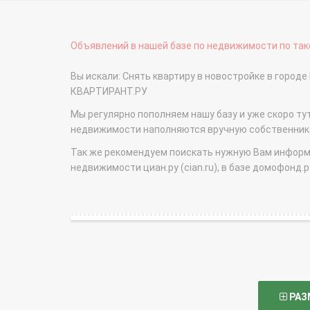
Объявлений в нашей базе по недвижимости по тако
Вы искали: Снять квартиру в новостройке в город
КВАРТИРАНТ.РУ
Мы регулярно пополняем нашу базу и уже скоро ту
недвижимости наполняются вручную собственникам
Так же рекомендуем поискать нужную Вам информаци
недвижимости циан.ру (cian.ru), в базе домофонд.ру (
РАЗ