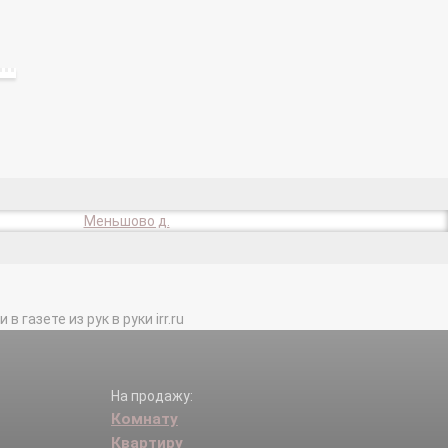
Меньшово д.
газете из рук в руки irr.ru
На продажу:
Комнату
Квартиру