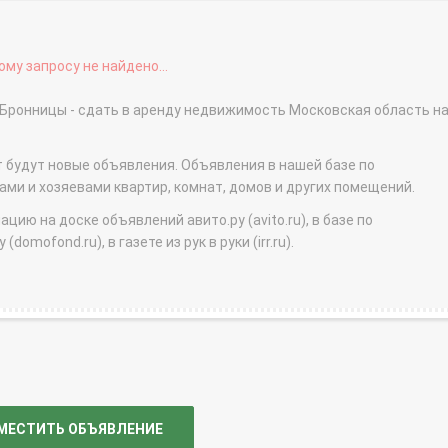
му запросу не найдено...
е Бронницы - сдать в аренду недвижимость Московская область н
т будут новые объявления. Объявления в нашей базе по
и и хозяевами квартир, комнат, домов и других помещений.
ю на доске объявлений авито.ру (avito.ru), в базе по
domofond.ru), в газете из рук в руки (irr.ru).
МЕСТИТЬ ОБЪЯВЛЕНИЕ