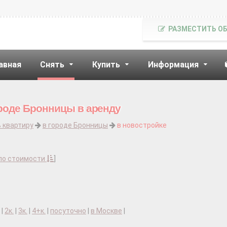
РАЗМЕСТИТЬ О
авная
Снять
Купить
Информация
ороде Бронницы в аренду
 квартиру
в городе Бронницы
в новостройке
по стоимости
]
|
2к.
|
3к.
|
4+к.
|
посуточно
|
в Москве
|