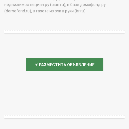
недвижимости циан.ру (cian.ru), в базе домофонд.ру
(domofond.ru), в газете из рук в руки (irr.ru).
РАЗМЕСТИТЬ ОБЪЯВЛЕНИЕ