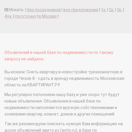
Искать: |
без посредников
|
все предложения
|
1к.
|
2к.
|
3к.
|
4+к.
|
посуточно
|
в Москве
|
Объявлений в нашей базе по недвижимости по такому
запросу не найдено...
Вы искали: Снять квартиру в новостройке трехкомнатную в
городе Чехов-8 - сдать в аренду недвижимость Московская
область на КВАРТИРАНТ.РУ
Мы регулярно пополняем нашу базу и уже скоро тут будут
новые объявления. Объявления в нашей базе по
недвижимости наполняются вручную собственниками и
хозяевами квартир, комнат, домов и других помещений.
Так же рекомендуем поискать нужную Вам информацию на
доске объявлений авито.ру (avito.ru), в базе по