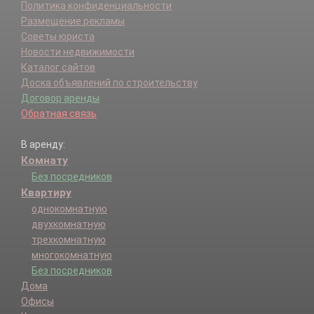
Политика конфиденциальности
Размещение рекламы
Советы юриста
Новости недвижимости
Каталог сайтов
Доска объявлений по строительству
Договор аренды
Обратная связь
В аренду:
Комнату
Без посредников
Квартиру
однокомнатную
двухкомнатную
трехкомнатную
многокомнатную
Без посредников
Дома
Офисы