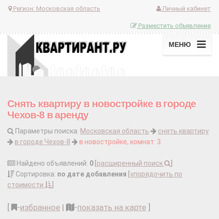
Регион:
Московская область
Личный кабинет
Разместить объявление
МЕНЮ
Снять квартиру в новостройке в городе
Чехов-8 в аренду
Параметры поиска:
Московская область
снять квартиру
в городе Чехов-8
в новостройке, комнат: 3
Найдено объявлений:
0
[
расширенный поиск
]
Сортировка:
по дате добавления
[
упорядочить по
стоимости
]
[
-
избранное
|
-
показать на карте
]