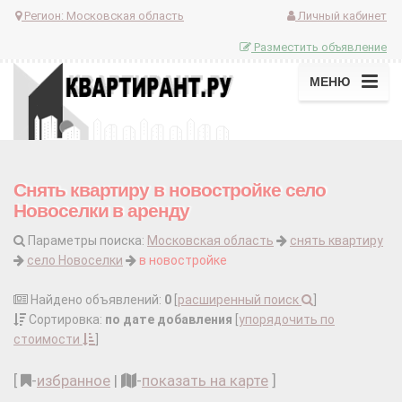
Регион:
Московская область
Личный кабинет
Разместить объявление
МЕНЮ
Снять квартиру в новостройке село
Новоселки в аренду
Параметры поиска:
Московская область
снять квартиру
село Новоселки
в новостройке
Найдено объявлений:
0
[
расширенный поиск
]
Сортировка:
по дате добавления
[
упорядочить по
стоимости
]
[
-
избранное
|
-
показать на карте
]