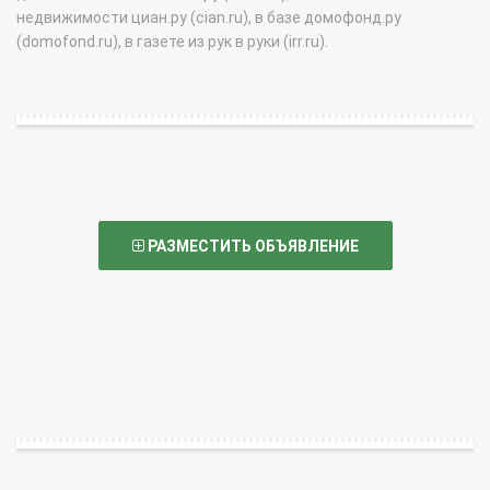
недвижимости циан.ру (cian.ru), в базе домофонд.ру
(domofond.ru), в газете из рук в руки (irr.ru).
РАЗМЕСТИТЬ ОБЪЯВЛЕНИЕ