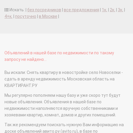
Искать: |
без посредников
|
все предложения
|
1к.
|
2к.
|
3к.
|
4+к.
|
посуточно
|
в Москве
|
Объявлений в нашей базе по недвижимости по такому
запросу не найдено...
Вы искали: Снять квартиру в новостройке село Новоселки -
сдать в аренду недвижимость Московская область на
КВАРТИРАНТ.РУ
Мы регулярно пополняем нашу базу и уже скоро тут будут
новые объявления. Объявления в нашей базе по
недвижимости наполняются вручную собственниками и
хозяевами квартир, комнат, домов и других помещений.
Так же рекомендуем поискать нужную Вам информацию на
доске объявлений авито.ру (avito.ru), в базе по