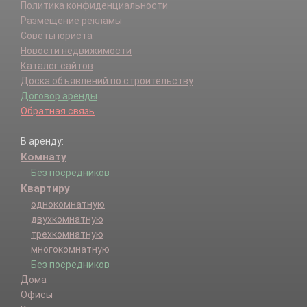
Политика конфиденциальности
Размещение рекламы
Советы юриста
Новости недвижимости
Каталог сайтов
Доска объявлений по строительству
Договор аренды
Обратная связь
В аренду:
Комнату
Без посредников
Квартиру
однокомнатную
двухкомнатную
трехкомнатную
многокомнатную
Без посредников
Дома
Офисы