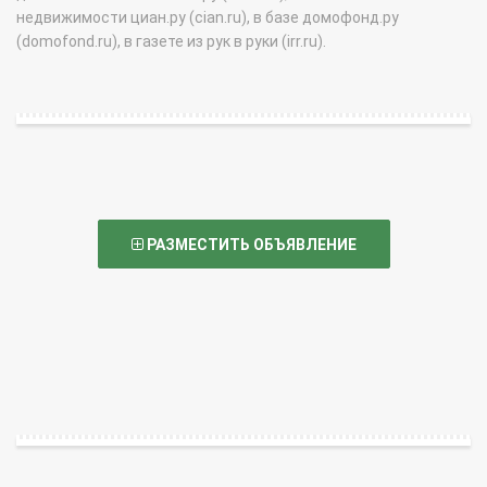
недвижимости циан.ру (cian.ru), в базе домофонд.ру
(domofond.ru), в газете из рук в руки (irr.ru).
РАЗМЕСТИТЬ ОБЪЯВЛЕНИЕ