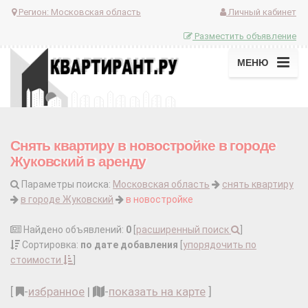
Регион:
Московская область
Личный кабинет
Разместить объявление
МЕНЮ
Снять квартиру в новостройке в городе
Жуковский в аренду
Параметры поиска:
Московская область
снять квартиру
в городе Жуковский
в новостройке
Найдено объявлений:
0
[
расширенный поиск
]
Сортировка:
по дате добавления
[
упорядочить по
стоимости
]
[
-
избранное
|
-
показать на карте
]