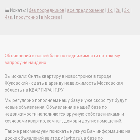
Искать: |
без посредников
|
все предложения
|
1к.
|
2к.
|
3к.
|
4+к.
|
посуточно
|
в Москве
|
Объявлений в нашей базе по недвижимости по такому
запросу не найдено...
Вы искали: Снять квартиру в новостройке в городе
Жуковский - сдать в аренду недвижимость Московская
область на КВАРТИРАНТ.РУ
Мы регулярно пополняем нашу базу и уже скоро тут будут
новые объявления. Объявления в нашей базе по
недвижимости наполняются вручную собственниками и
хозяевами квартир, комнат, домов и других помещений.
Так же рекомендуем поискать нужную Вам информацию на
доске объявлений авито.ру (avito.ru), в базе по