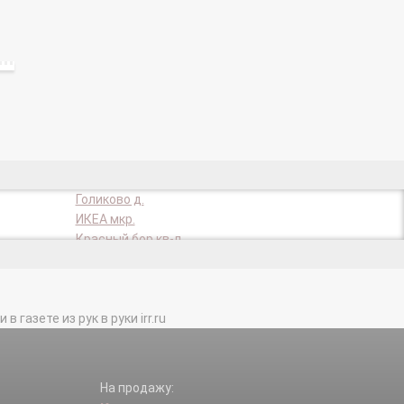
Голиково д.
ИКЕА мкр.
Красный бор кв-л.
Нива снт.
ОТДЫХ ПЛЮС снт.
Подрезково мкр.
газете из рук в руки irr.ru
СНТ ВАШУТИНО снт.
Старбеево кв-л.
Терехово кв-л.
во тер.
Трахонеево кв-л.
На продажу:
Форелевое х-во Сходня п.