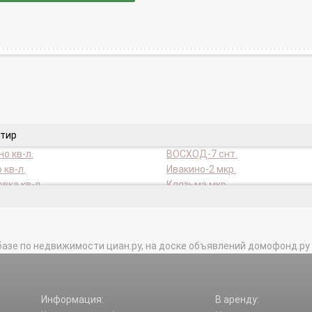
ртир
о кв-л.
ВОСХОД-7 снт.
 кв-л.
Ивакино-2 мкр.
вка кв-л.
Клязьма мкр.
ародный кв-л.
Морщихино кв-л.
ки снт.
ОТДЫХ снт.
йский п.
Планерная мкр.
базе по недвижимости циан.ру, на доске объявлений домофонд.ру и в 
а кв-л.
Северо-Западный мкр.
К снт.
СТ ИСТОК-2 снт.
мкр.
Терехово мкр.
ВО-2 снт.
транспортная зона Шереметье
Информация:
В аренду:
кв-л.
Фирсановка мкр.