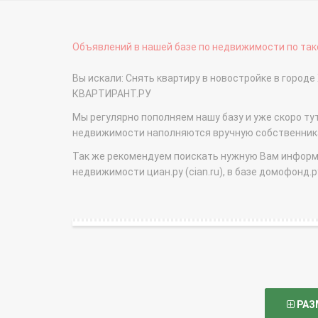
Объявлений в нашей базе по недвижимости по тако
Вы искали: Снять квартиру в новостройке в город
КВАРТИРАНТ.РУ
Мы регулярно пополняем нашу базу и уже скоро ту
недвижимости наполняются вручную собственникам
Так же рекомендуем поискать нужную Вам информаци
недвижимости циан.ру (cian.ru), в базе домофонд.ру (
РАЗ