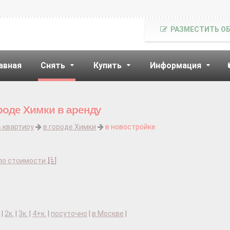
РАЗМЕСТИТЬ О
авная
Снять
Купить
Информация
роде Химки в аренду
 квартиру
в городе Химки
в новостройке
по стоимости
]
|
2к.
|
3к.
|
4+к.
|
посуточно
|
в Москве
|