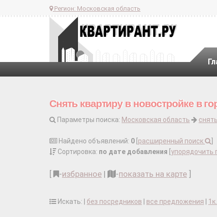
Регион:
Московская область
Гл
Снять квартиру в новостройке в го
Параметры поиска:
Московская область
снять
Найдено объявлений:
0
[
расширенный поиск
]
Сортировка:
по дате добавления
[
упорядочить 
[
-
избранное
|
-
показать на карте
]
Искать: |
без посредников
|
все предложения
|
1к.