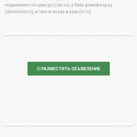
недвижимости циан.ру (cian.ru), в базе домофонд.ру
(domofond.ru), в газете из рук в руки (irr.ru).
РАЗМЕСТИТЬ ОБЪЯВЛЕНИЕ