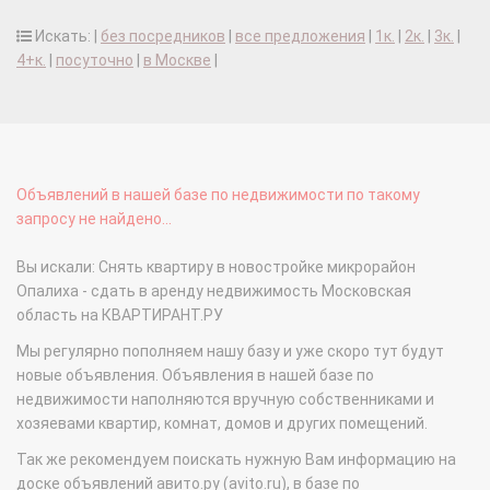
Искать: |
без посредников
|
все предложения
|
1к.
|
2к.
|
3к.
|
4+к.
|
посуточно
|
в Москве
|
Объявлений в нашей базе по недвижимости по такому
запросу не найдено...
Вы искали: Снять квартиру в новостройке микрорайон
Опалиха - сдать в аренду недвижимость Московская
область на КВАРТИРАНТ.РУ
Мы регулярно пополняем нашу базу и уже скоро тут будут
новые объявления. Объявления в нашей базе по
недвижимости наполняются вручную собственниками и
хозяевами квартир, комнат, домов и других помещений.
Так же рекомендуем поискать нужную Вам информацию на
доске объявлений авито.ру (avito.ru), в базе по