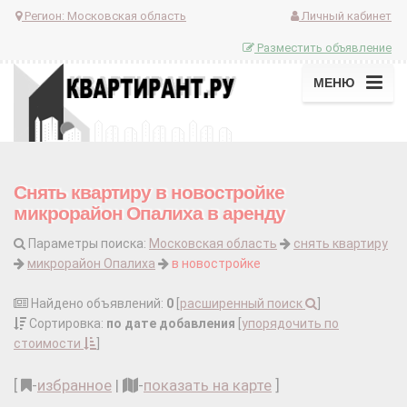
Регион:
Московская область
Личный кабинет
Разместить объявление
МЕНЮ
Снять квартиру в новостройке
микрорайон Опалиха в аренду
Параметры поиска:
Московская область
снять квартиру
микрорайон Опалиха
в новостройке
Найдено объявлений:
0
[
расширенный поиск
]
Сортировка:
по дате добавления
[
упорядочить по
стоимости
]
[
-
избранное
|
-
показать на карте
]