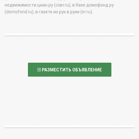
недвижимости циан.ру (cian.ru), в базе домофонд.ру
(domofond.ru), в газете из рук в руки (irr.ru).
РАЗМЕСТИТЬ ОБЪЯВЛЕНИЕ