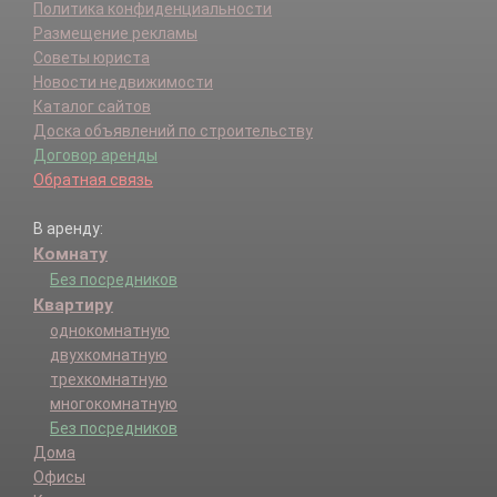
Политика конфиденциальности
Размещение рекламы
Советы юриста
Новости недвижимости
Каталог сайтов
Доска объявлений по строительству
Договор аренды
Обратная связь
В аренду:
Комнату
Без посредников
Квартиру
однокомнатную
двухкомнатную
трехкомнатную
многокомнатную
Без посредников
Дома
Офисы