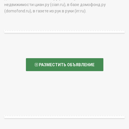
недвижимости циан.ру (cian.ru), в базе домофонд.ру
(domofond.ru), в газете из рук в руки (irr.ru).
РАЗМЕСТИТЬ ОБЪЯВЛЕНИЕ