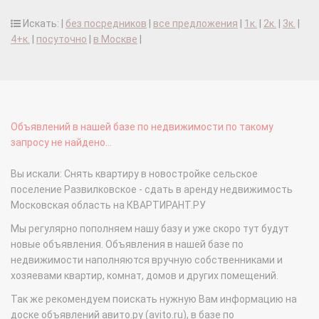
Искать: |
без посредников
|
все предложения
|
1к.
|
2к.
|
3к.
|
4+к.
|
посуточно
|
в Москве
|
Объявлений в нашей базе по недвижимости по такому
запросу не найдено...
Вы искали: Снять квартиру в новостройке сельское
поселение Развилковское - сдать в аренду недвижимость
Московская область на КВАРТИРАНТ.РУ
Мы регулярно пополняем нашу базу и уже скоро тут будут
новые объявления. Объявления в нашей базе по
недвижимости наполняются вручную собственниками и
хозяевами квартир, комнат, домов и других помещений.
Так же рекомендуем поискать нужную Вам информацию на
доске объявлений авито.ру (avito.ru), в базе по