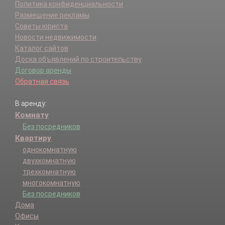
Политика конфиденциальности
Размещение рекламы
Советы юриста
Новости недвижимости
Каталог сайтов
Доска объявлений по строительству
Договор аренды
Обратная связь
В аренду:
Комнату
Без посредников
Квартиру
однокомнатную
двухкомнатную
трехкомнатную
многокомнатную
Без посредников
Дома
Офисы