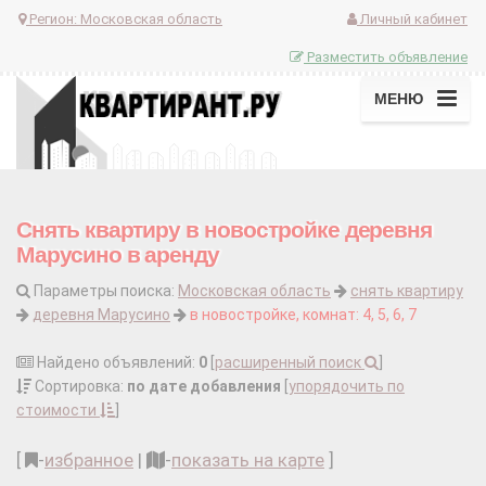
Регион:
Московская область
Личный кабинет
Разместить объявление
МЕНЮ
Снять квартиру в новостройке деревня
Марусино в аренду
Параметры поиска:
Московская область
снять квартиру
деревня Марусино
в новостройке, комнат: 4, 5, 6, 7
Найдено объявлений:
0
[
расширенный поиск
]
Сортировка:
по дате добавления
[
упорядочить по
стоимости
]
[
-
избранное
|
-
показать на карте
]