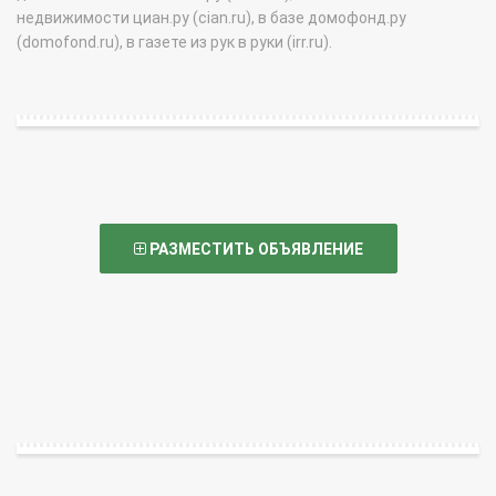
недвижимости циан.ру (cian.ru), в базе домофонд.ру
(domofond.ru), в газете из рук в руки (irr.ru).
РАЗМЕСТИТЬ ОБЪЯВЛЕНИЕ