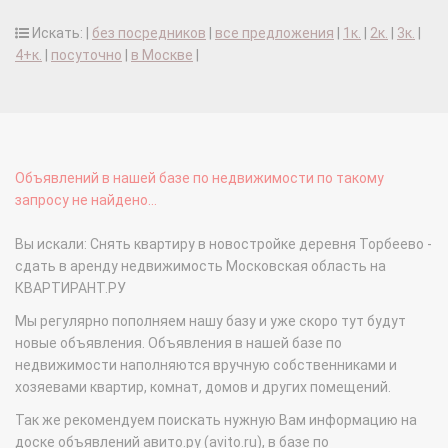
Искать: |
без посредников
|
все предложения
|
1к.
|
2к.
|
3к.
|
4+к.
|
посуточно
|
в Москве
|
Объявлений в нашей базе по недвижимости по такому
запросу не найдено...
Вы искали: Снять квартиру в новостройке деревня Торбеево -
сдать в аренду недвижимость Московская область на
КВАРТИРАНТ.РУ
Мы регулярно пополняем нашу базу и уже скоро тут будут
новые объявления. Объявления в нашей базе по
недвижимости наполняются вручную собственниками и
хозяевами квартир, комнат, домов и других помещений.
Так же рекомендуем поискать нужную Вам информацию на
доске объявлений авито.ру (avito.ru), в базе по