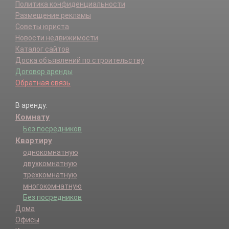
Политика конфиденциальности
Размещение рекламы
Советы юриста
Новости недвижимости
Каталог сайтов
Доска объявлений по строительству
Договор аренды
Обратная связь
В аренду:
Комнату
Без посредников
Квартиру
однокомнатную
двухкомнатную
трехкомнатную
многокомнатную
Без посредников
Дома
Офисы