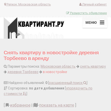
Регион:
Московская область
Личный кабинет
Разместить объявление
МЕНЮ
Снять квартиру в новостройке деревня
Торбеево в аренду
Параметры поиска:
Московская область
снять квартиру
деревня Торбеево
в новостройке
Найдено объявлений:
0
[
расширенный поиск
]
Сортировка:
по дате добавления
[
упорядочить по
стоимости
]
[
-
избранное
|
-
показать на карте
]