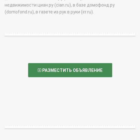
недвижимости циан.ру (cian.ru), в базе домофонд.ру
(domofond.ru), в газете из рук в руки (irr.ru).
РАЗМЕСТИТЬ ОБЪЯВЛЕНИЕ