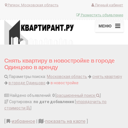
Регион:
Московская область
Личный кабинет
Разместить объявление
МЕНЮ
Снять квартиру в новостройке в городе
Одинцово в аренду
Параметры поиска:
Московская область
снять квартиру
в городе Одинцово
в новостройке
Найдено объявлений:
0
[
расширенный поиск
]
Сортировка:
по дате добавления
[
упорядочить по
стоимости
]
[
-
избранное
|
-
показать на карте
]