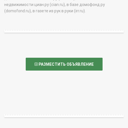
недвижимости циан.ру (cian.ru), в базе домофонд.ру
(domofond.ru), в газете из рук в руки (irr.ru).
РАЗМЕСТИТЬ ОБЪЯВЛЕНИЕ