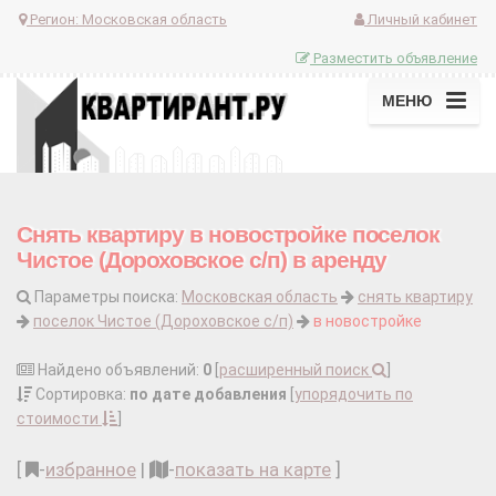
Регион:
Московская область
Личный кабинет
Разместить объявление
МЕНЮ
Снять квартиру в новостройке поселок
Чистое (Дороховское с/п) в аренду
Параметры поиска:
Московская область
снять квартиру
поселок Чистое (Дороховское с/п)
в новостройке
Найдено объявлений:
0
[
расширенный поиск
]
Сортировка:
по дате добавления
[
упорядочить по
стоимости
]
[
-
избранное
|
-
показать на карте
]