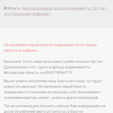
Искать: |
без посредников
|
все предложения
|
1к.
|
2к.
|
3к.
|
4+к.
|
посуточно
|
в Москве
|
Объявлений в нашей базе по недвижимости по такому
запросу не найдено...
Вы искали: Снять квартиру в новостройке поселок Чистое
(Дороховское с/п) - сдать в аренду недвижимость
Московская область на КВАРТИРАНТ.РУ
Мы регулярно пополняем нашу базу и уже скоро тут будут
новые объявления. Объявления в нашей базе по
недвижимости наполняются вручную собственниками и
хозяевами квартир, комнат, домов и других помещений.
Так же рекомендуем поискать нужную Вам информацию на
доске объявлений авито.ру (avito.ru), в базе по