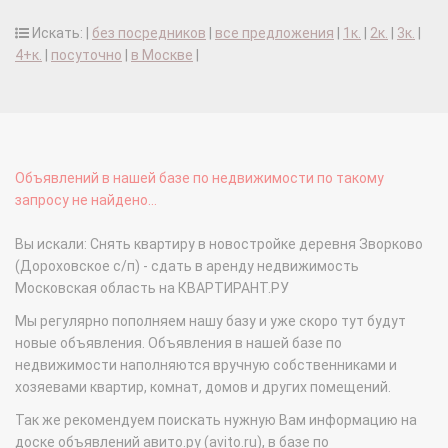
Искать: |
без посредников
|
все предложения
|
1к.
|
2к.
|
3к.
|
4+к.
|
посуточно
|
в Москве
|
Объявлений в нашей базе по недвижимости по такому
запросу не найдено...
Вы искали: Снять квартиру в новостройке деревня Зворково
(Дороховское с/п) - сдать в аренду недвижимость
Московская область на КВАРТИРАНТ.РУ
Мы регулярно пополняем нашу базу и уже скоро тут будут
новые объявления. Объявления в нашей базе по
недвижимости наполняются вручную собственниками и
хозяевами квартир, комнат, домов и других помещений.
Так же рекомендуем поискать нужную Вам информацию на
доске объявлений авито.ру (avito.ru), в базе по