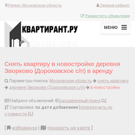
Регион:
Московская область
Личный кабинет
Разместить объявление
МЕНЮ
Снять квартиру в новостройке деревня
Зворково (Дороховское с/п) в аренду
Параметры поиска:
Московская область
снять квартиру
деревня Зворково (Дороховское с/п)
в новостройке
Найдено объявлений:
0
[
расширенный поиск
]
Сортировка:
по дате добавления
[
упорядочить по
стоимости
]
[
-
избранное
|
-
показать на карте
]