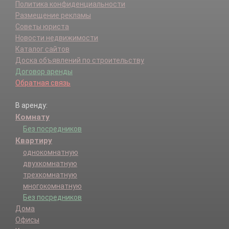
Политика конфиденциальности
Размещение рекламы
Советы юриста
Новости недвижимости
Каталог сайтов
Доска объявлений по строительству
Договор аренды
Обратная связь
В аренду:
Комнату
Без посредников
Квартиру
однокомнатную
двухкомнатную
трехкомнатную
многокомнатную
Без посредников
Дома
Офисы