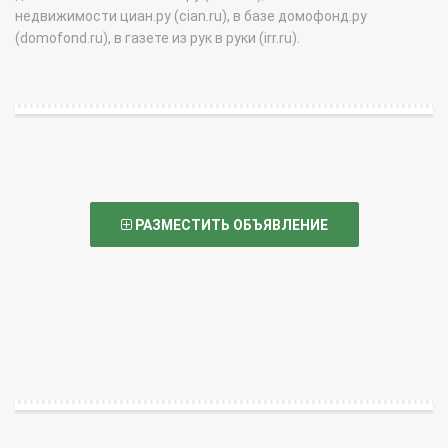
недвижимости циан.ру (cian.ru), в базе домофонд.ру
(domofond.ru), в газете из рук в руки (irr.ru).
РАЗМЕСТИТЬ ОБЪЯВЛЕНИЕ