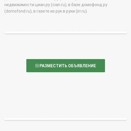
недвижимости циан.ру (cian.ru), в базе домофонд.ру
(domofond.ru), в газете из рук в руки (irr.ru).
РАЗМЕСТИТЬ ОБЪЯВЛЕНИЕ