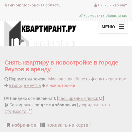
Регион:
Московская область
Личный кабинет
Разместить объявление
МЕНЮ
Снять квартиру в новостройке в городе
Реутов в аренду
Параметры поиска:
Московская область
снять квартиру
в городе Реутов
в новостройке
Найдено объявлений:
0
[
расширенный поиск
]
Сортировка:
по дате добавления
[
упорядочить по
стоимости
]
[
-
избранное
|
-
показать на карте
]