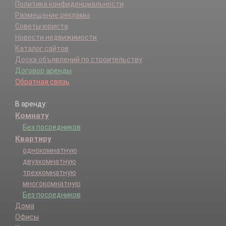
Политика конфиденциальности
Размещение рекламы
Советы юриста
Новости недвижимости
Каталог сайтов
Доска объявлений по строительству
Договор аренды
Обратная связь
В аренду:
Комнату
Без посредников
Квартиру
однокомнатную
двухкомнатную
трехкомнатную
многокомнатную
Без посредников
Дома
Офисы