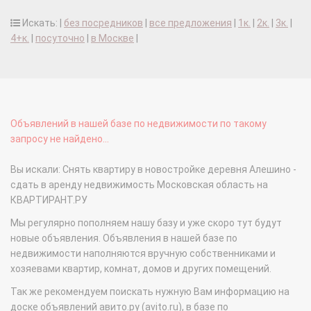
Искать: |
без посредников
|
все предложения
|
1к.
|
2к.
|
3к.
|
4+к.
|
посуточно
|
в Москве
|
Объявлений в нашей базе по недвижимости по такому
запросу не найдено...
Вы искали: Снять квартиру в новостройке деревня Алешино -
сдать в аренду недвижимость Московская область на
КВАРТИРАНТ.РУ
Мы регулярно пополняем нашу базу и уже скоро тут будут
новые объявления. Объявления в нашей базе по
недвижимости наполняются вручную собственниками и
хозяевами квартир, комнат, домов и других помещений.
Так же рекомендуем поискать нужную Вам информацию на
доске объявлений авито.ру (avito.ru), в базе по