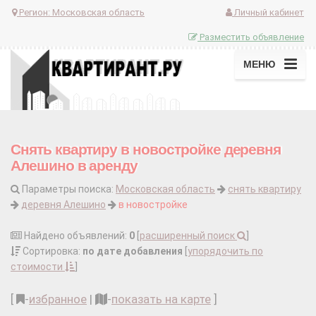
Регион:
Московская область
Личный кабинет
Разместить объявление
МЕНЮ
Снять квартиру в новостройке деревня
Алешино в аренду
Параметры поиска:
Московская область
снять квартиру
деревня Алешино
в новостройке
Найдено объявлений:
0
[
расширенный поиск
]
Сортировка:
по дате добавления
[
упорядочить по
стоимости
]
[
-
избранное
|
-
показать на карте
]