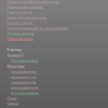
Политика конфиденциальности
Размещение рекламы
Советы юриста
Новости недвижимости
Каталог сайтов
Доска объявлений по строительству
Договор аренды
Обратная связь
В аренду:
Комнату
Без посредников
Квартиру
однокомнатную
двухкомнатную
трехкомнатную
многокомнатную
Без посредников
Дома
Офисы