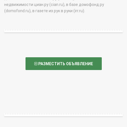
недвижимости циан.ру (cian.ru), в базе домофонд.ру
(domofond.ru), в газете из рук в руки (irr.ru).
РАЗМЕСТИТЬ ОБЪЯВЛЕНИЕ