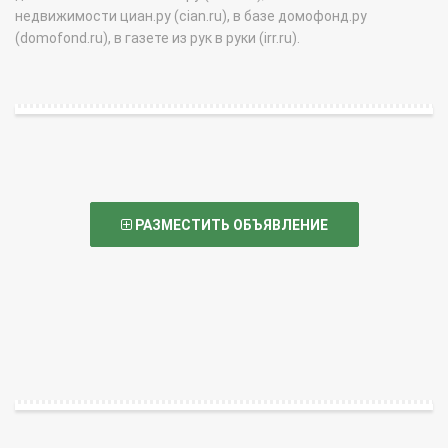
недвижимости циан.ру (cian.ru), в базе домофонд.ру
(domofond.ru), в газете из рук в руки (irr.ru).
РАЗМЕСТИТЬ ОБЪЯВЛЕНИЕ