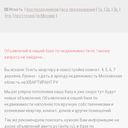
Искать: |
без посредников
|
все предложения
|
1к.
|
2к.
|
3к.
|
4+к.
|
посуточно
|
в Москве
|
Объявлений в нашей базе по недвижимости по такому
запросу не найдено...
Вы искали: Снять квартиру в новостройке комнат: 4, 5, 6, 7
деревня Лукино - сдать в аренду недвижимость Московская
область на КВАРТИРАНТ.РУ
Мы регулярно пополняем нашу базу и уже скоро тут будут
новые объявления. Объявления в нашей базе по
недвижимости наполняются вручную собственниками и
хозяевами квартир, комнат, домов и других помещений.
Так же рекомендуем поискать нужную Вам информацию на
доске объявлений авито.ру (avito.ru), в базе по