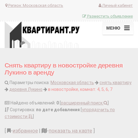
Регион:
Московская область
Личный кабинет
Разместить объявление
МЕНЮ
Снять квартиру в новостройке деревня
Лукино в аренду
Параметры поиска:
Московская область
снять квартиру
деревня Лукино
в новостройке, комнат: 4, 5, 6, 7
Найдено объявлений:
0
[
расширенный поиск
]
Сортировка:
по дате добавления
[
упорядочить по
стоимости
]
[
-
избранное
|
-
показать на карте
]