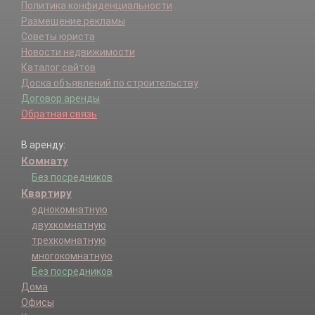
Политика конфиденциальности
Размещение рекламы
Советы юриста
Новости недвижимости
Каталог сайтов
Доска объявлений по строительству
Договор аренды
Обратная связь
В аренду:
Комнату
Без посредников
Квартиру
однокомнатную
двухкомнатную
трехкомнатную
многокомнатную
Без посредников
Дома
Офисы