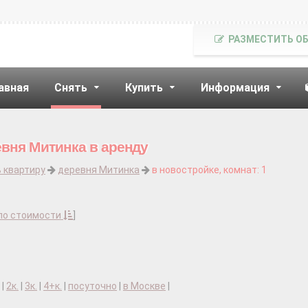
РАЗМЕСТИТЬ О
авная
Снять
Купить
Информация
евня Митинка в аренду
 квартиру
деревня Митинка
в новостройке, комнат: 1
по стоимости
]
|
2к.
|
3к.
|
4+к.
|
посуточно
|
в Москве
|