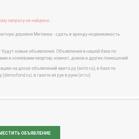
му запросу не найдено...
мнатную деревня Митинка - сдать в аренду недвижимость
т будут новые объявления. Объявления в нашей базе по
и и хозяевами квартир, комнат, домов и других помещений.
ю на доске объявлений авито.ру (avito.ru), в базе по
domofond.ru), в газете из рук в руки (irr.ru).
МЕСТИТЬ ОБЪЯВЛЕНИЕ