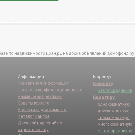
базе по недвижимости циан.ру, на доске объявлений домофонд.ру и в 
Информация:
В аренду:
Контактная информация
Комнату
Политика конфиденциальности
Без посредников
Размещение рекламы
Квартиру
Советы юриста
однокомнатную
Новости недвижимости
двухкомнатную
Каталог сайтов
трехкомнатную
Доска объявлений по
многокомнатную
строительству
Без посредников