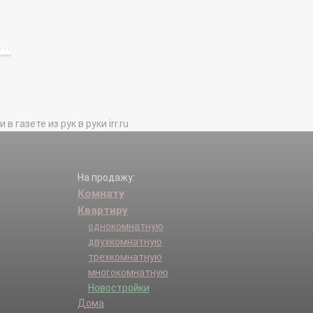
газете из рук в руки irr.ru
На продажу:
Комнату
Квартиру
однокомнатную
двухкомнатную
трехкомнатную
многокомнатную
Новостройки
Дома