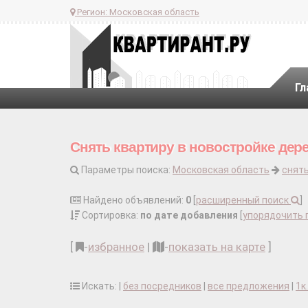
Регион:
Московская область
Гл
Снять квартиру в новостройке дер
Параметры поиска:
Московская область
снять
Найдено объявлений:
0
[
расширенный поиск
]
Сортировка:
по дате добавления
[
упорядочить 
[
-
избранное
|
-
показать на карте
]
Искать: |
без посредников
|
все предложения
|
1к.