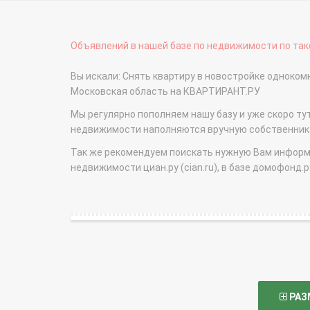
Объявлений в нашей базе по недвижимости по тако
Вы искали: Снять квартиру в новостройке одноко
Московская область на КВАРТИРАНТ.РУ
Мы регулярно пополняем нашу базу и уже скоро ту
недвижимости наполняются вручную собственникам
Так же рекомендуем поискать нужную Вам информаци
недвижимости циан.ру (cian.ru), в базе домофонд.ру (
РАЗ