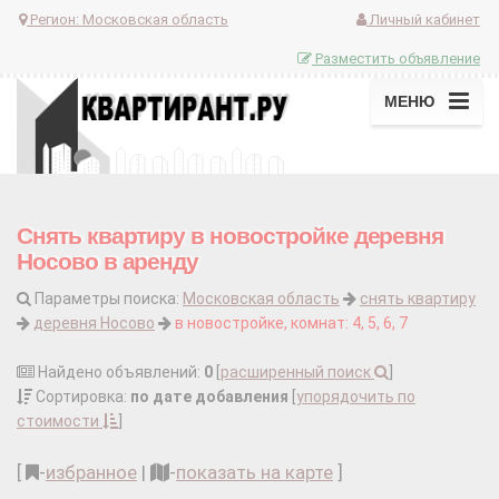
Регион:
Московская область
Личный кабинет
Разместить объявление
МЕНЮ
Снять квартиру в новостройке деревня
Носово в аренду
Параметры поиска:
Московская область
снять квартиру
деревня Носово
в новостройке, комнат: 4, 5, 6, 7
Найдено объявлений:
0
[
расширенный поиск
]
Сортировка:
по дате добавления
[
упорядочить по
стоимости
]
[
-
избранное
|
-
показать на карте
]