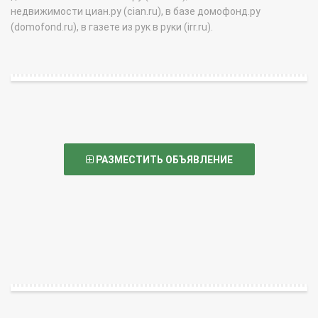
недвижимости циан.ру (cian.ru), в базе домофонд.ру
(domofond.ru), в газете из рук в руки (irr.ru).
РАЗМЕСТИТЬ ОБЪЯВЛЕНИЕ