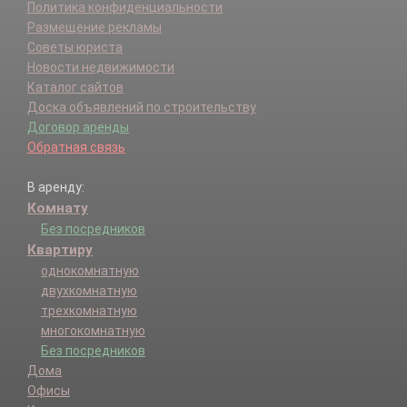
Политика конфиденциальности
Размещение рекламы
Советы юриста
Новости недвижимости
Каталог сайтов
Доска объявлений по строительству
Договор аренды
Обратная связь
В аренду:
Комнату
Без посредников
Квартиру
однокомнатную
двухкомнатную
трехкомнатную
многокомнатную
Без посредников
Дома
Офисы