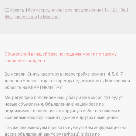
Искать: |
без посредников
|
все предложения
|
1к.
|
2к.
|
3к.
|
4+к.
|
посуточно
|
в Москве
|
Объявлений в нашей базе по недвижимости по такому
запросу не найдено...
Вы искали: Снять квартиру в новостройке комнат: 4, 5, 6, 7
деревня Носово - сдать в аренду недвижимость Московская
область на КВАРТИРАНТ.РУ
Мы регулярно пополняем нашу базу и уже скоро тут будут
новые объявления. Объявления в нашей базе по
недвижимости наполняются вручную собственниками и
хозяевами квартир, комнат, домов и других помещений.
Так же рекомендуем поискать нужную Вам информацию на
доске объявлений авито.ру (avito.ru), в базе по