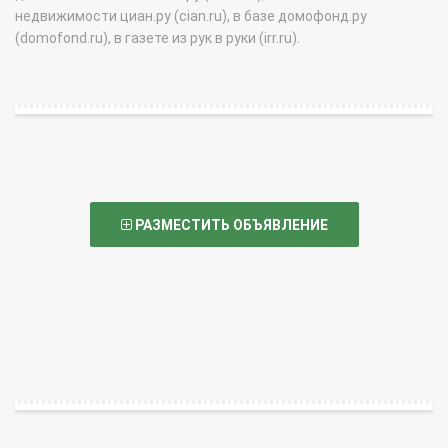
недвижимости циан.ру (cian.ru), в базе домофонд.ру
(domofond.ru), в газете из рук в руки (irr.ru).
РАЗМЕСТИТЬ ОБЪЯВЛЕНИЕ