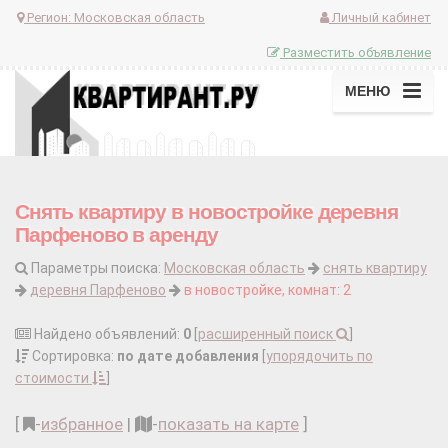
Регион:
Московская область
Личный кабинет
Разместить объявление
МЕНЮ
Снять квартиру в новостройке деревня
Парфеново в аренду
Параметры поиска:
Московская область
снять квартиру
деревня Парфеново
в новостройке, комнат: 2
Найдено объявлений:
0
[
расширенный поиск
]
Сортировка:
по дате добавления
[
упорядочить по
стоимости
]
[
-
избранное
|
-
показать на карте
]