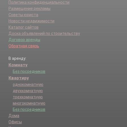
Политика конфиденциальности
Размещение рекламы
Советы юриста
Новости недвижимости
Каталог сайтов
Доска объявлений по строительству
Договор аренды
Обратная связь
В аренду:
Комнату
Без посредников
Квартиру
однокомнатную
двухкомнатную
трехкомнатную
многокомнатную
Без посредников
Дома
Офисы