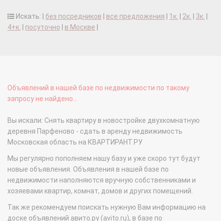
Искать: |
без посредников
|
все предложения
|
1к.
|
2к.
|
3к.
|
4+к.
|
посуточно
|
в Москве
|
Объявлений в нашей базе по недвижимости по такому
запросу не найдено...
Вы искали: Снять квартиру в новостройке двухкомнатную
деревня Парфеново - сдать в аренду недвижимость
Московская область на КВАРТИРАНТ.РУ
Мы регулярно пополняем нашу базу и уже скоро тут будут
новые объявления. Объявления в нашей базе по
недвижимости наполняются вручную собственниками и
хозяевами квартир, комнат, домов и других помещений.
Так же рекомендуем поискать нужную Вам информацию на
доске объявлений авито.ру (avito.ru), в базе по