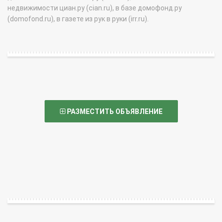
недвижимости циан.ру (cian.ru), в базе домофонд.ру
(domofond.ru), в газете из рук в руки (irr.ru).
РАЗМЕСТИТЬ ОБЪЯВЛЕНИЕ