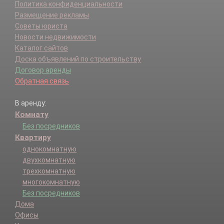
Политика конфиденциальности
Размещение рекламы
Советы юриста
Новости недвижимости
Каталог сайтов
Доска объявлений по строительству
Договор аренды
Обратная связь
В аренду:
Комнату
Без посредников
Квартиру
однокомнатную
двухкомнатную
трехкомнатную
многокомнатную
Без посредников
Дома
Офисы