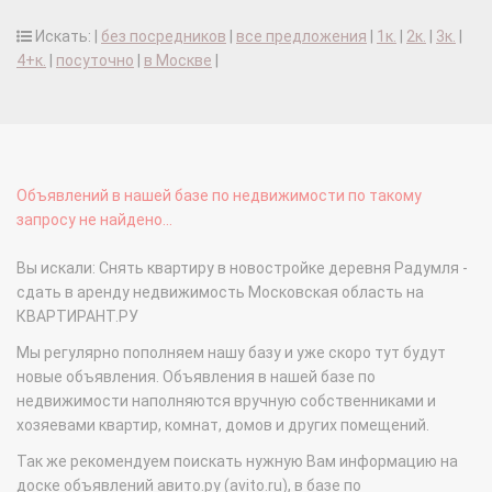
Искать: |
без посредников
|
все предложения
|
1к.
|
2к.
|
3к.
|
4+к.
|
посуточно
|
в Москве
|
Объявлений в нашей базе по недвижимости по такому
запросу не найдено...
Вы искали: Снять квартиру в новостройке деревня Радумля -
сдать в аренду недвижимость Московская область на
КВАРТИРАНТ.РУ
Мы регулярно пополняем нашу базу и уже скоро тут будут
новые объявления. Объявления в нашей базе по
недвижимости наполняются вручную собственниками и
хозяевами квартир, комнат, домов и других помещений.
Так же рекомендуем поискать нужную Вам информацию на
доске объявлений авито.ру (avito.ru), в базе по