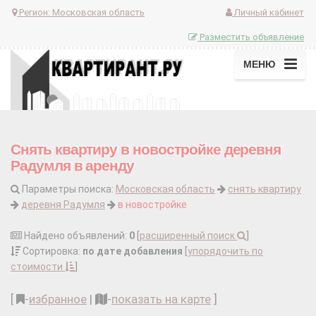
Регион:
Московская область
Личный кабинет
Разместить объявление
МЕНЮ
Снять квартиру в новостройке деревня
Радумля в аренду
Параметры поиска:
Московская область
снять квартиру
деревня Радумля
в новостройке
Найдено объявлений:
0
[
расширенный поиск
]
Сортировка:
по дате добавления
[
упорядочить по
стоимости
]
[
-
избранное
|
-
показать на карте
]