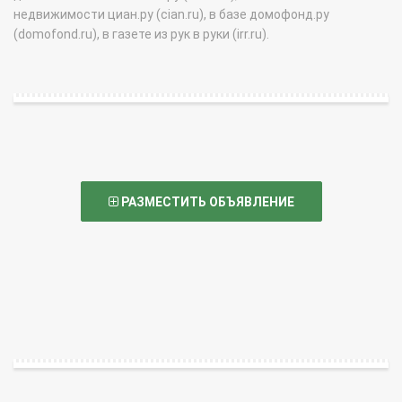
недвижимости циан.ру (cian.ru), в базе домофонд.ру
(domofond.ru), в газете из рук в руки (irr.ru).
РАЗМЕСТИТЬ ОБЪЯВЛЕНИЕ