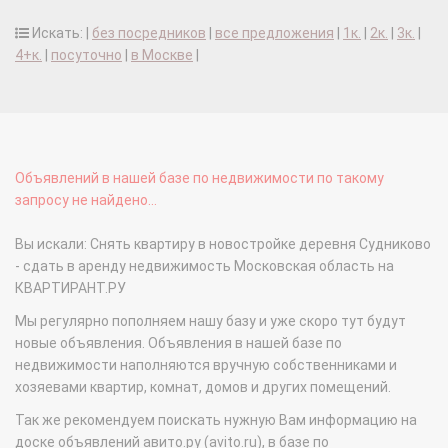
Искать: |
без посредников
|
все предложения
|
1к.
|
2к.
|
3к.
|
4+к.
|
посуточно
|
в Москве
|
Объявлений в нашей базе по недвижимости по такому
запросу не найдено...
Вы искали: Снять квартиру в новостройке деревня Судниково
- сдать в аренду недвижимость Московская область на
КВАРТИРАНТ.РУ
Мы регулярно пополняем нашу базу и уже скоро тут будут
новые объявления. Объявления в нашей базе по
недвижимости наполняются вручную собственниками и
хозяевами квартир, комнат, домов и других помещений.
Так же рекомендуем поискать нужную Вам информацию на
доске объявлений авито.ру (avito.ru), в базе по