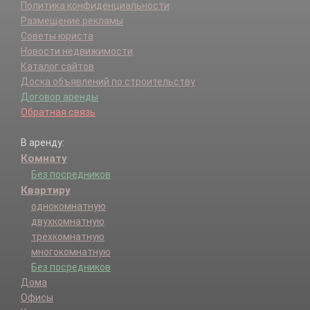
Политика конфиденциальности
Размещение рекламы
Советы юриста
Новости недвижимости
Каталог сайтов
Доска объявлений по строительству
Договор аренды
Обратная связь
В аренду:
Комнату
Без посредников
Квартиру
однокомнатную
двухкомнатную
трехкомнатную
многокомнатную
Без посредников
Дома
Офисы