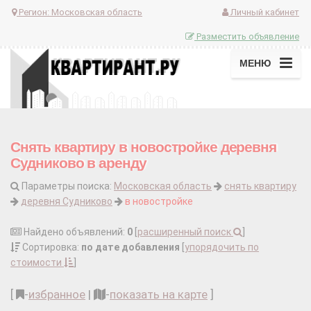
Регион:
Московская область
Личный кабинет
Разместить объявление
МЕНЮ
Снять квартиру в новостройке деревня
Судниково в аренду
Параметры поиска:
Московская область
снять квартиру
деревня Судниково
в новостройке
Найдено объявлений:
0
[
расширенный поиск
]
Сортировка:
по дате добавления
[
упорядочить по
стоимости
]
[
-
избранное
|
-
показать на карте
]