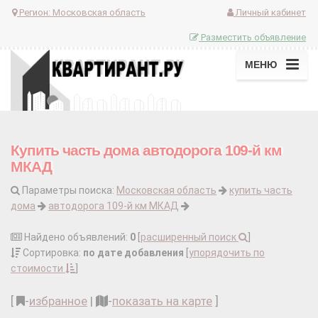
Регион:
Московская область
Личный кабинет
Разместить объявление
МЕНЮ
Купить часть дома автодорога 109-й км
МКАД
Параметры поиска:
Московская область
купить часть
дома
автодорога 109-й км МКАД
Найдено объявлений:
0
[
расширенный поиск
]
Сортировка:
по дате добавления
[
упорядочить по
стоимости
]
[
-
избранное
|
-
показать на карте
]