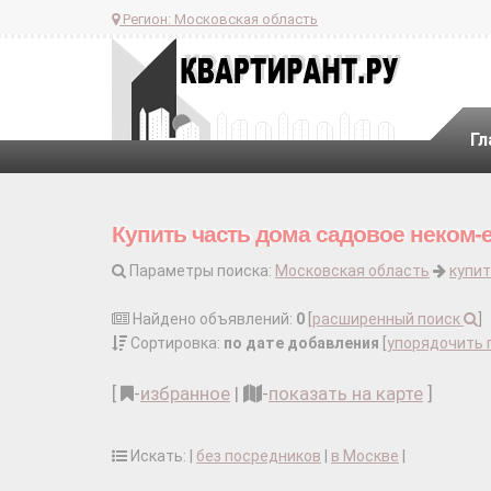
Регион:
Московская область
Гл
Купить часть дома садовое неком-
Параметры поиска:
Московская область
купит
Найдено объявлений:
0
[
расширенный поиск
]
Сортировка:
по дате добавления
[
упорядочить 
[
-
избранное
|
-
показать на карте
]
Искать: |
без посредников
|
в Москве
|