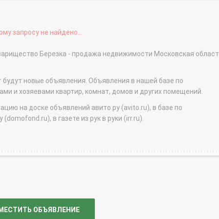
му запросу не найдено...
оварищество Березка - продажа недвижимости Московская облас
т будут новые объявления. Объявления в нашей базе по
и и хозяевами квартир, комнат, домов и других помещений.
ю на доске объявлений авито.ру (avito.ru), в базе по
domofond.ru), в газете из рук в руки (irr.ru).
МЕСТИТЬ ОБЪЯВЛЕНИЕ