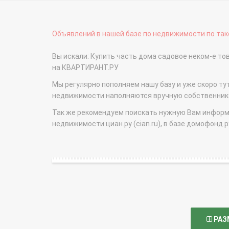
Объявлений в нашей базе по недвижимости по тако
Вы искали: Купить часть дома садовое неком-е т
на КВАРТИРАНТ.РУ
Мы регулярно пополняем нашу базу и уже скоро ту
недвижимости наполняются вручную собственникам
Так же рекомендуем поискать нужную Вам информаци
недвижимости циан.ру (cian.ru), в базе домофонд.ру (
РАЗ