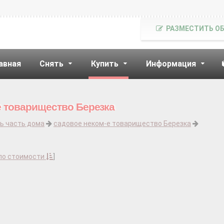
РАЗМЕСТИТЬ О
авная
Снять
Купить
Информация
е товарищество Березка
ь часть дома
садовое неком-е товарищество Березка
по стоимости
]