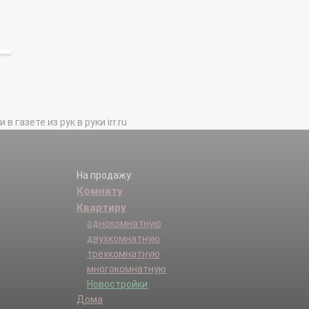
газете из рук в руки irr.ru
На продажу:
Комнату
Квартиру
однокомнатную
двухкомнатную
трехкомнатную
многокомнатную
Новостройки
Дома