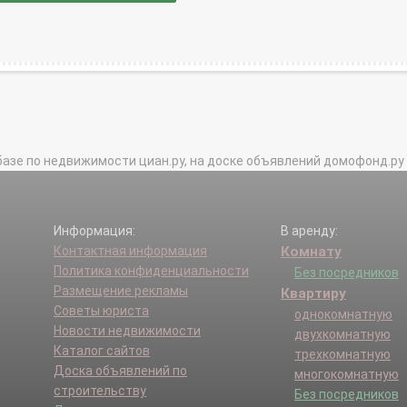
базе по недвижимости циан.ру, на доске объявлений домофонд.ру и в 
Информация:
В аренду:
Контактная информация
Комнату
Политика конфиденциальности
Без посредников
Размещение рекламы
Квартиру
Советы юриста
однокомнатную
Новости недвижимости
двухкомнатную
Каталог сайтов
трехкомнатную
Доска объявлений по
многокомнатную
строительству
Без посредников