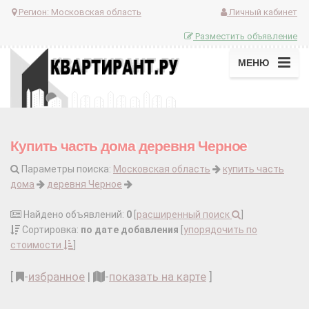
Регион:
Московская область
Личный кабинет
Разместить объявление
МЕНЮ
Купить часть дома деревня Черное
Параметры поиска:
Московская область
купить часть
дома
деревня Черное
Найдено объявлений:
0
[
расширенный поиск
]
Сортировка:
по дате добавления
[
упорядочить по
стоимости
]
[
-
избранное
|
-
показать на карте
]