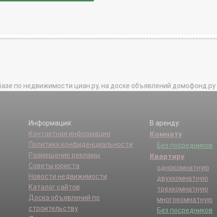
базе по недвижимости циан.ру, на доске объявлений домофонд.ру и в 
Информация:
В аренду:
Контактная информация
Комнату
Политика конфиденциальности
Без посредников
Размещение рекламы
Квартиру
Советы юриста
однокомнатную
Новости недвижимости
двухкомнатную
Каталог сайтов
трехкомнатную
Доска объявлений по
многокомнатную
строительству
Без посредников