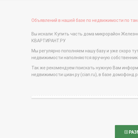
Объявлений в нашей базе по недвижимости по тако
Вы искали: Купить часть дома микрорайон Желез
КВАРТИРАНТ.РУ
Мы регулярно пополняем нашу базу и уже скоро ту
недвижимости наполняются вручную собственникам
Так же рекомендуем поискать нужную Вам информаци
недвижимости циан.ру (cian.ru), в базе домофонд.ру (
РАЗ