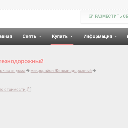
РАЗМЕСТИТЬ О
авная
Снять
Купить
Информация
елезнодорожный
ь часть дома
микрорайон Железнодорожный
по стоимости
]