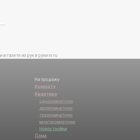
газете из рук в руки irr.ru
На продажу:
Комнату
Квартиру
однокомнатную
двухкомнатную
трехкомнатную
многокомнатную
Новостройки
Дома