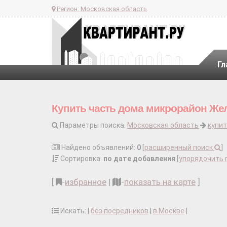
Регион:
Московская область
Гл
Купить часть дома микрорайон Ж
Параметры поиска:
Московская область
купит
Найдено объявлений:
0
[
расширенный поиск
]
Сортировка:
по дате добавления
[
упорядочить 
[
-
избранное
|
-
показать на карте
]
Искать: |
без посредников
|
в Москве
|