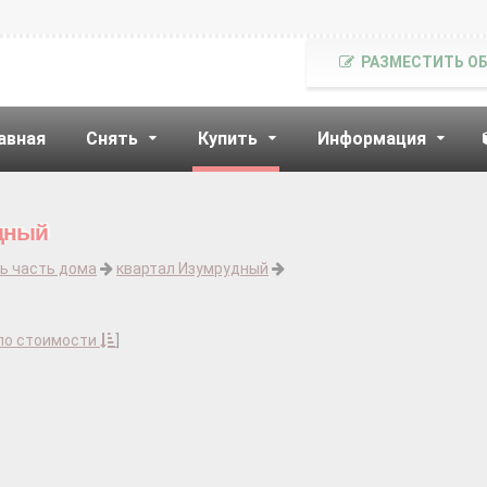
РАЗМЕСТИТЬ О
авная
Снять
Купить
Информация
удный
ь часть дома
квартал Изумрудный
по стоимости
]