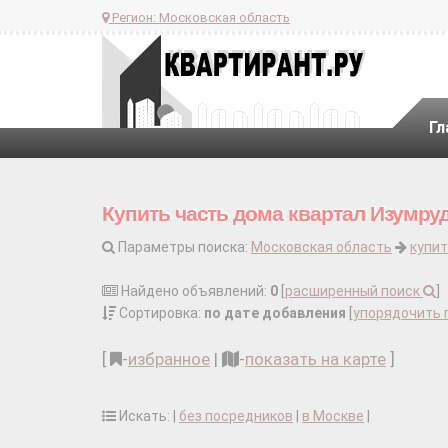
Регион:
Московская область
Гл
Купить часть дома квартал Изумр
Параметры поиска:
Московская область
купит
Найдено объявлений:
0
[
расширенный поиск
]
Сортировка:
по дате добавления
[
упорядочить 
[
-
избранное
|
-
показать на карте
]
Искать: |
без посредников
|
в Москве
|