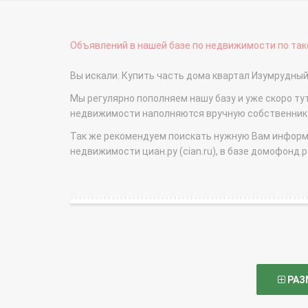
Объявлений в нашей базе по недвижимости по тако
Вы искали: Купить часть дома квартал Изумрудн
Мы регулярно пополняем нашу базу и уже скоро ту
недвижимости наполняются вручную собственникам
Так же рекомендуем поискать нужную Вам информаци
недвижимости циан.ру (cian.ru), в базе домофонд.ру (
РАЗ