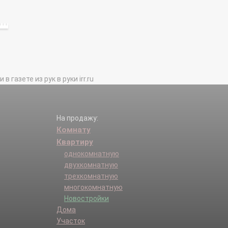
газете из рук в руки irr.ru
На продажу:
Комнату
Квартиру
однокомнатную
двухкомнатную
трехкомнатную
многокомнатную
Новостройки
Дома
Участок