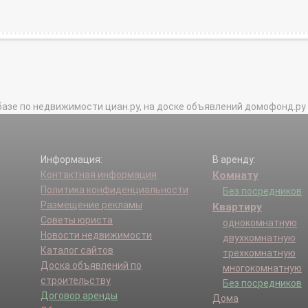
базе по недвижимости циан.ру, на доске объявлений домофонд.ру и в 
Информация:
В аренду:
Контактная информация
Комнату
Политика конфиденциальности
Без посредников
Размещение рекламы
Квартиру
Советы юриста
однокомнатную
Новости недвижимости
двухкомнатную
Каталог сайтов
трехкомнатную
Доска объявлений по
многокомнатную
строительству
Без посредников
Договор аренды
Дома