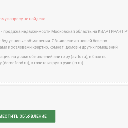
му запросу не найдено...
ый - продажа недвижимости Московская область на КВАРТИРАНТ.Р
т будут новые объявления. Объявления в нашей базе по
и и хозяевами квартир, комнат, домов и других помещений.
ю на доске объявлений авито.ру (avito.ru), в базе по
domofond.ru), в газете из рук в руки (irr.ru).
МЕСТИТЬ ОБЪЯВЛЕНИЕ