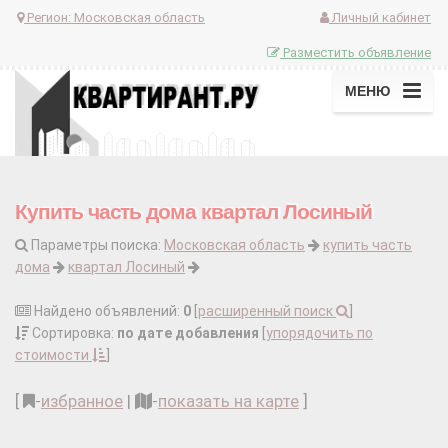
Регион:
Московская область
Личный кабинет
Разместить объявление
МЕНЮ
Купить часть дома квартал Лосиный
Параметры поиска:
Московская область
купить часть
дома
квартал Лосиный
Найдено объявлений:
0
[
расширенный поиск
]
Сортировка:
по дате добавления
[
упорядочить по
стоимости
]
[
-
избранное
|
-
показать на карте
]