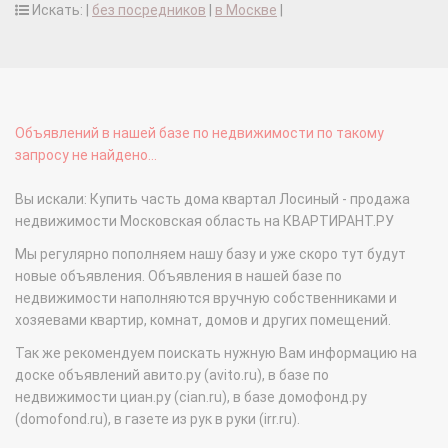
Искать: |
без посредников
|
в Москве
|
Объявлений в нашей базе по недвижимости по такому
запросу не найдено...
Вы искали: Купить часть дома квартал Лосиный - продажа
недвижимости Московская область на КВАРТИРАНТ.РУ
Мы регулярно пополняем нашу базу и уже скоро тут будут
новые объявления. Объявления в нашей базе по
недвижимости наполняются вручную собственниками и
хозяевами квартир, комнат, домов и других помещений.
Так же рекомендуем поискать нужную Вам информацию на
доске объявлений авито.ру (avito.ru), в базе по
недвижимости циан.ру (cian.ru), в базе домофонд.ру
(domofond.ru), в газете из рук в руки (irr.ru).