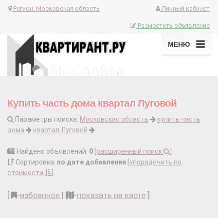
Регион:
Московская область
Личный кабинет
Разместить объявление
МЕНЮ
Купить часть дома квартал Луговой
Параметры поиска:
Московская область
купить часть
дома
квартал Луговой
Найдено объявлений:
0
[
расширенный поиск
]
Сортировка:
по дате добавления
[
упорядочить по
стоимости
]
[
-
избранное
|
-
показать на карте
]