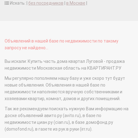
Искать: |
без посредников
|
в Москве
|
Объявлений в нашей базе по недвижимости по такому
запросу не найдено...
Вы искали: Купить часть дома квартал Луговой - продажа
недвижимости Московская область на КВАРТИРАНТ.РУ
Мы регулярно пополняем нашу базу и уже скоро тут будут
новые объявления. Объявления в нашей базе по
недвижимости наполняются вручную собственниками и
хозяевами квартир, комнат, домов и других помещений.
Так же рекомендуем поискать нужную Вам информацию на
доске объявлений авито.ру (avito.ru), в базе по
недвижимости циан.ру (cian.ru), в базе домофонд.ру
(domofond.ru), в газете из рук в руки (irr.ru).