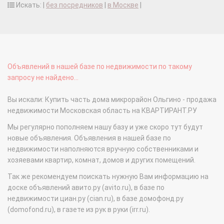
Искать: |
без посредников
|
в Москве
|
Объявлений в нашей базе по недвижимости по такому
запросу не найдено...
Вы искали: Купить часть дома микрорайон Ольгино - продажа
недвижимости Московская область на КВАРТИРАНТ.РУ
Мы регулярно пополняем нашу базу и уже скоро тут будут
новые объявления. Объявления в нашей базе по
недвижимости наполняются вручную собственниками и
хозяевами квартир, комнат, домов и других помещений.
Так же рекомендуем поискать нужную Вам информацию на
доске объявлений авито.ру (avito.ru), в базе по
недвижимости циан.ру (cian.ru), в базе домофонд.ру
(domofond.ru), в газете из рук в руки (irr.ru).