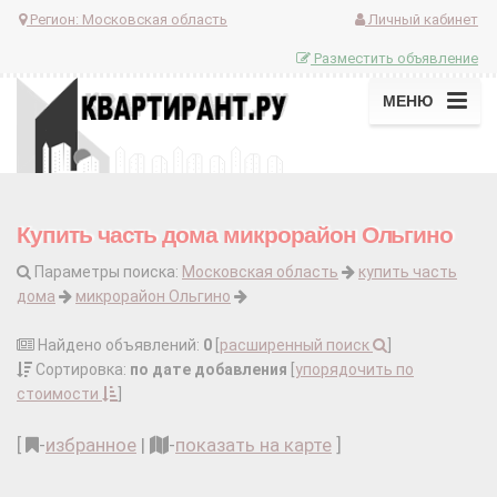
Регион:
Московская область
Личный кабинет
Разместить объявление
МЕНЮ
Купить часть дома микрорайон Ольгино
Параметры поиска:
Московская область
купить часть
дома
микрорайон Ольгино
Найдено объявлений:
0
[
расширенный поиск
]
Сортировка:
по дате добавления
[
упорядочить по
стоимости
]
[
-
избранное
|
-
показать на карте
]