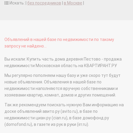
Искать: |
без посредников
|
в Москве
|
Объявлений в нашей базе по недвижимости по такому
запросу не найдено...
Вы искали: Купить часть дома деревня Пестово - продажа
недвижимости Московская область на КВАРТИРАНТ.РУ
Мы регулярно пополняем нашу базу и уже скоро тут будут
новые объявления. Объявления в нашей базе по
недвижимости наполняются вручную собственниками и
хозяевами квартир, комнат, домов и других помещений.
Так же рекомендуем поискать нужную Вам информацию на
доске объявлений авито.ру (avito.ru), в базе по
недвижимости циан.ру (cian.ru), в базе домофонд.ру
(domofond.ru), в газете из рук в руки (irr.ru).