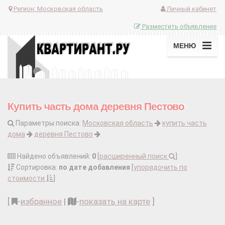
Регион:
Московская область
Личный кабинет
Разместить объявление
МЕНЮ
Купить часть дома деревня Пестово
Параметры поиска:
Московская область
купить часть
дома
деревня Пестово
Найдено объявлений:
0
[
расширенный поиск
]
Сортировка:
по дате добавления
[
упорядочить по
стоимости
]
[
-
избранное
|
-
показать на карте
]