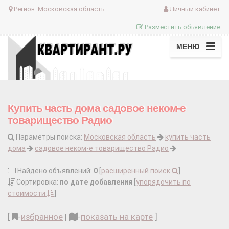
Регион:
Московская область
Личный кабинет
Разместить объявление
МЕНЮ
Купить часть дома садовое неком-е
товарищество Радио
Параметры поиска:
Московская область
купить часть
дома
садовое неком-е товарищество Радио
Найдено объявлений:
0
[
расширенный поиск
]
Сортировка:
по дате добавления
[
упорядочить по
стоимости
]
[
-
избранное
|
-
показать на карте
]