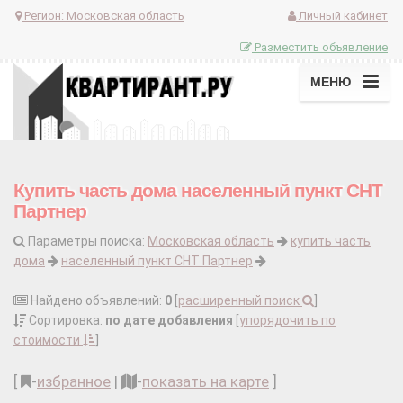
Регион:
Московская область
Личный кабинет
Разместить объявление
МЕНЮ
Купить часть дома населенный пункт СНТ
Партнер
Параметры поиска:
Московская область
купить часть
дома
населенный пункт СНТ Партнер
Найдено объявлений:
0
[
расширенный поиск
]
Сортировка:
по дате добавления
[
упорядочить по
стоимости
]
[
-
избранное
|
-
показать на карте
]