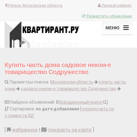
Регион:
Московская область
Личный кабинет
Разместить объявление
МЕНЮ
Купить часть дома садовое неком-е
товарищество Содружество
Параметры поиска:
Московская область
купить часть
дома
садовое неком-е товарищество Содружество
Найдено объявлений:
0
[
расширенный поиск
]
Сортировка:
по дате добавления
[
упорядочить по
стоимости
]
[
-
избранное
|
-
показать на карте
]