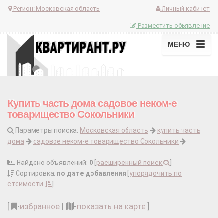
Регион:
Московская область
Личный кабинет
Разместить объявление
МЕНЮ
Купить часть дома садовое неком-е
товарищество Сокольники
Параметры поиска:
Московская область
купить часть
дома
садовое неком-е товарищество Сокольники
Найдено объявлений:
0
[
расширенный поиск
]
Сортировка:
по дате добавления
[
упорядочить по
стоимости
]
[
-
избранное
|
-
показать на карте
]