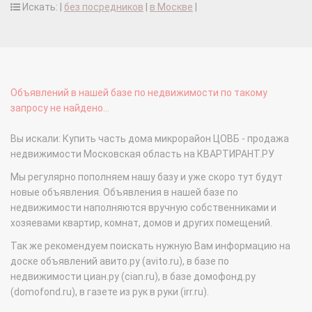
Искать: |
без посредников
|
в Москве
|
Объявлений в нашей базе по недвижимости по такому
запросу не найдено...
Вы искали: Купить часть дома микрорайон ЦОВБ - продажа
недвижимости Московская область на КВАРТИРАНТ.РУ
Мы регулярно пополняем нашу базу и уже скоро тут будут
новые объявления. Объявления в нашей базе по
недвижимости наполняются вручную собственниками и
хозяевами квартир, комнат, домов и других помещений.
Так же рекомендуем поискать нужную Вам информацию на
доске объявлений авито.ру (avito.ru), в базе по
недвижимости циан.ру (cian.ru), в базе домофонд.ру
(domofond.ru), в газете из рук в руки (irr.ru).