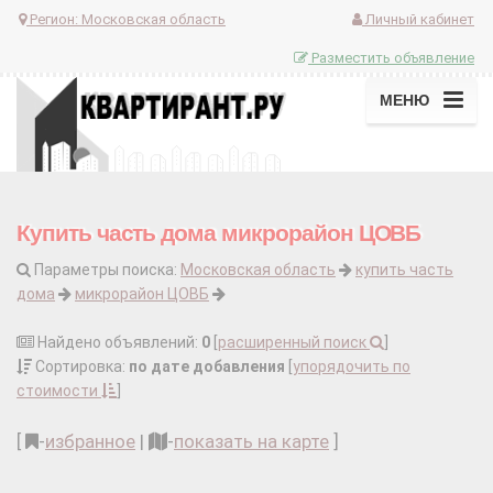
Регион:
Московская область
Личный кабинет
Разместить объявление
МЕНЮ
Купить часть дома микрорайон ЦОВБ
Параметры поиска:
Московская область
купить часть
дома
микрорайон ЦОВБ
Найдено объявлений:
0
[
расширенный поиск
]
Сортировка:
по дате добавления
[
упорядочить по
стоимости
]
[
-
избранное
|
-
показать на карте
]