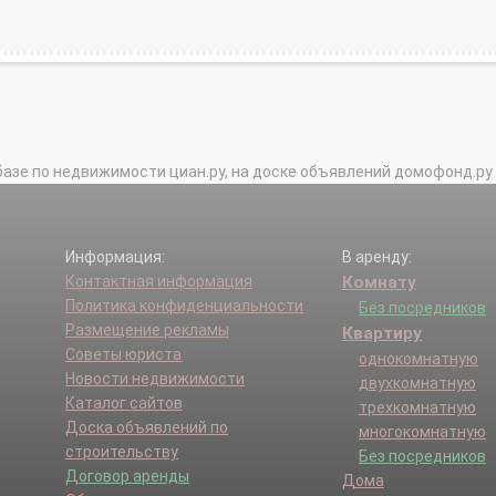
базе по недвижимости циан.ру, на доске объявлений домофонд.ру и в 
Информация:
В аренду:
Контактная информация
Комнату
Политика конфиденциальности
Без посредников
Размещение рекламы
Квартиру
Советы юриста
однокомнатную
Новости недвижимости
двухкомнатную
Каталог сайтов
трехкомнатную
Доска объявлений по
многокомнатную
строительству
Без посредников
Договор аренды
Дома