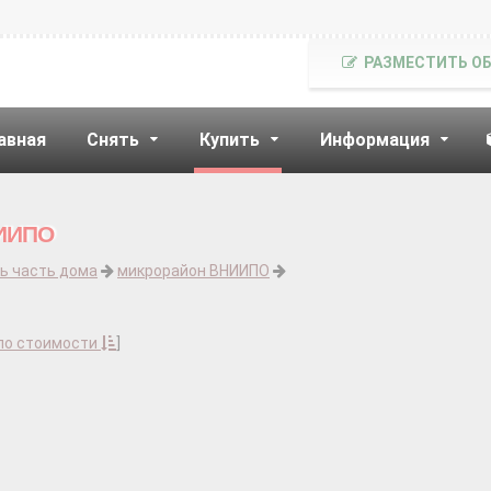
РАЗМЕСТИТЬ О
авная
Снять
Купить
Информация
НИИПО
ь часть дома
микрорайон ВНИИПО
по стоимости
]