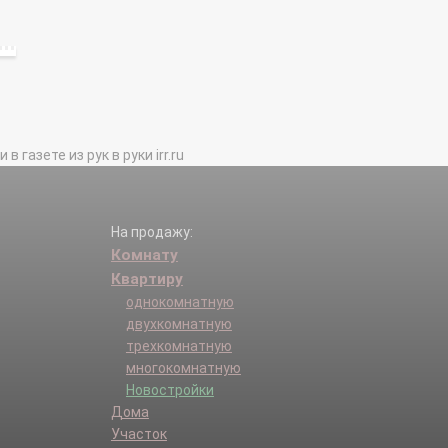
газете из рук в руки irr.ru
На продажу:
Комнату
Квартиру
однокомнатную
двухкомнатную
трехкомнатную
многокомнатную
Новостройки
Дома
Участок