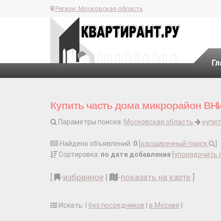
Регион:
Московская область
Гл
Купить часть дома микрорайон В
Параметры поиска:
Московская область
купит
Найдено объявлений:
0
[
расширенный поиск
]
Сортировка:
по дате добавления
[
упорядочить 
[
-
избранное
|
-
показать на карте
]
Искать: |
без посредников
|
в Москве
|