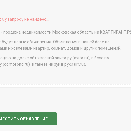
му запросу не найдено...
О - продажа недвижимости Московская область на КВАРТИРАНТ.Р
т будут новые объявления. Объявления в нашей базе по
и и хозяевами квартир, комнат, домов и других помещений.
ю на доске объявлений авито.ру (avito.ru), в базе по
domofond.ru), в газете из рук в руки (irr.ru).
МЕСТИТЬ ОБЪЯВЛЕНИЕ