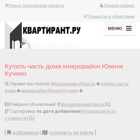
Регион:
Московская область
Личный кабинет
Разместить объявление
МЕНЮ
Купить часть дома микрорайон Южное
Кучино
Параметры поиска:
Московская область
купить часть
дома
микрорайон Южное Кучино
Найдено объявлений:
0
[
расширенный поиск
]
Сортировка:
по дате добавления
[
упорядочить по
стоимости
]
[
-
избранное
|
-
показать на карте
]