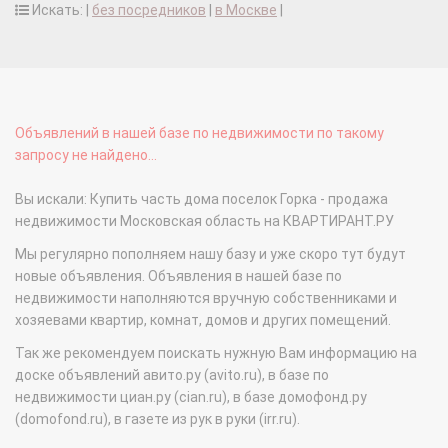
Искать: |
без посредников
|
в Москве
|
Объявлений в нашей базе по недвижимости по такому
запросу не найдено...
Вы искали: Купить часть дома поселок Горка - продажа
недвижимости Московская область на КВАРТИРАНТ.РУ
Мы регулярно пополняем нашу базу и уже скоро тут будут
новые объявления. Объявления в нашей базе по
недвижимости наполняются вручную собственниками и
хозяевами квартир, комнат, домов и других помещений.
Так же рекомендуем поискать нужную Вам информацию на
доске объявлений авито.ру (avito.ru), в базе по
недвижимости циан.ру (cian.ru), в базе домофонд.ру
(domofond.ru), в газете из рук в руки (irr.ru).