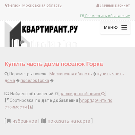
Регион:
Московская область
Личный кабинет
Разместить объявление
МЕНЮ
Купить часть дома поселок Горка
Параметры поиска:
Московская область
купить часть
дома
поселок Горка
Найдено объявлений:
0
[
расширенный поиск
]
Сортировка:
по дате добавления
[
упорядочить по
стоимости
]
[
-
избранное
|
-
показать на карте
]