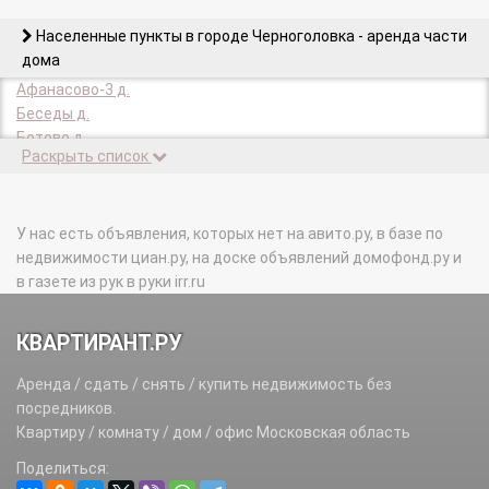
Населенные пункты в городе Черноголовка - аренда части
дома
Афанасово-3 д.
Беседы д.
Ботово д.
Раскрыть список
Горячевка х.
Ивановское с.
Макарово с.
Старки д.
У нас есть объявления, которых нет на авито.ру, в базе по
Стояново д.
недвижимости циан.ру, на доске объявлений домофонд.ру и
Якимово д.
в газете из рук в руки irr.ru
КВАРТИРАНТ.РУ
Аренда / сдать / снять / купить недвижимость без
посредников.
Квартиру / комнату / дом / офис Московская область
Поделиться: