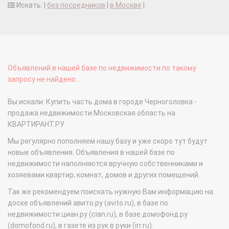
Искать: |
без посредников
|
в Москве
|
Объявлений в нашей базе по недвижимости по такому
запросу не найдено...
Вы искали: Купить часть дома в городе Черноголовка -
продажа недвижимости Московская область на
КВАРТИРАНТ.РУ
Мы регулярно пополняем нашу базу и уже скоро тут будут
новые объявления. Объявления в нашей базе по
недвижимости наполняются вручную собственниками и
хозяевами квартир, комнат, домов и других помещений.
Так же рекомендуем поискать нужную Вам информацию на
доске объявлений авито.ру (avito.ru), в базе по
недвижимости циан.ру (cian.ru), в базе домофонд.ру
(domofond.ru), в газете из рук в руки (irr.ru).