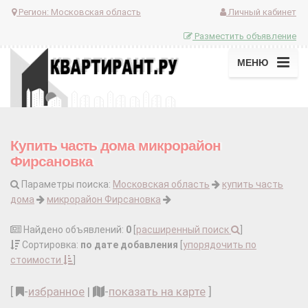
Регион:
Московская область
Личный кабинет
Разместить объявление
МЕНЮ
Купить часть дома микрорайон
Фирсановка
Параметры поиска:
Московская область
купить часть
дома
микрорайон Фирсановка
Найдено объявлений:
0
[
расширенный поиск
]
Сортировка:
по дате добавления
[
упорядочить по
стоимости
]
[
-
избранное
|
-
показать на карте
]