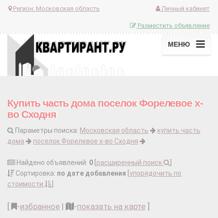
Регион:
Московская область
Личный кабинет
Разместить объявление
МЕНЮ
Купить часть дома поселок Форелевое х-
во Сходня
Параметры поиска:
Московская область
купить часть
дома
поселок Форелевое х-во Сходня
Найдено объявлений:
0
[
расширенный поиск
]
Сортировка:
по дате добавления
[
упорядочить по
стоимости
]
[
-
избранное
|
-
показать на карте
]