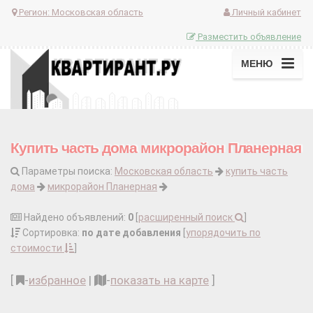
Регион:
Московская область
Личный кабинет
Разместить объявление
МЕНЮ
Купить часть дома микрорайон Планерная
Параметры поиска:
Московская область
купить часть
дома
микрорайон Планерная
Найдено объявлений:
0
[
расширенный поиск
]
Сортировка:
по дате добавления
[
упорядочить по
стоимости
]
[
-
избранное
|
-
показать на карте
]