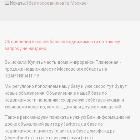
Искать: |
без посредников
|
в Москве
|
Объявлений в нашей базе по недвижимости по такому
запросу не найдено...
Вы искали: Купить часть дома микрорайон Планерная -
продажа недвижимости Московская область на
КВАРТИРАНТ.РУ
Мы регулярно пополняем нашу базу и уже скоро тут будут
новые объявления. Объявления в нашей базе по
недвижимости наполняются вручную собственниками и
хозяевами квартир, комнат, домов и других помещений.
Так же рекомендуем поискать нужную Вам информацию на
доске объявлений авито.ру (avito.ru), в базе по
недвижимости циан.ру (cian.ru), в базе домофонд.ру
(domofond.ru), в газете из рук в руки (irr.ru).