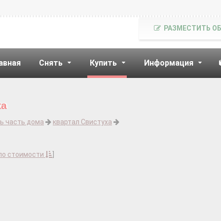
РАЗМЕСТИТЬ О
авная
Снять
Купить
Информация
ха
ь часть дома
квартал Свистуха
по стоимости
]