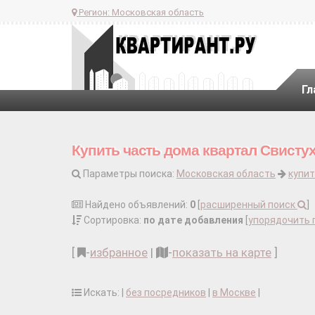
Регион:
Московская область
Гл
Купить часть дома квартал Свисту
Параметры поиска:
Московская область
купит
Найдено объявлений:
0
[
расширенный поиск
]
Сортировка:
по дате добавления
[
упорядочить 
[
-
избранное
|
-
показать на карте
]
Искать: |
без посредников
|
в Москве
|