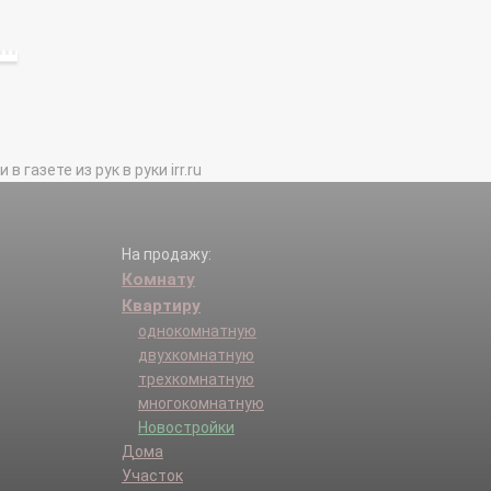
газете из рук в руки irr.ru
На продажу:
Комнату
Квартиру
однокомнатную
двухкомнатную
трехкомнатную
многокомнатную
Новостройки
Дома
Участок