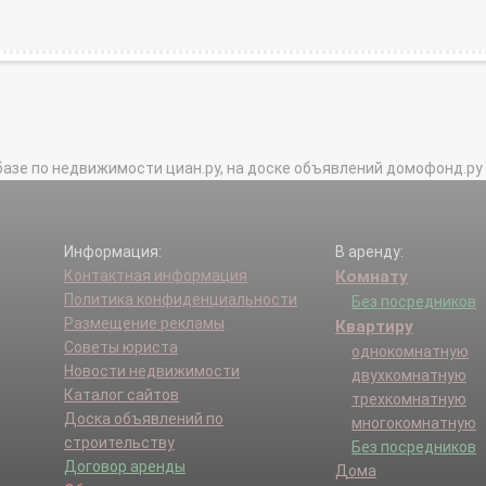
базе по недвижимости циан.ру, на доске объявлений домофонд.ру и в 
Информация:
В аренду:
Контактная информация
Комнату
Политика конфиденциальности
Без посредников
Размещение рекламы
Квартиру
Советы юриста
однокомнатную
Новости недвижимости
двухкомнатную
Каталог сайтов
трехкомнатную
Доска объявлений по
многокомнатную
строительству
Без посредников
Договор аренды
Дома