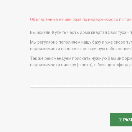
Объявлений в нашей базе по недвижимости по тако
Вы искали: Купить часть дома квартал Свистуха 
Мы регулярно пополняем нашу базу и уже скоро ту
недвижимости наполняются вручную собственникам
Так же рекомендуем поискать нужную Вам информаци
недвижимости циан.ру (cian.ru), в базе домофонд.ру (
РАЗ