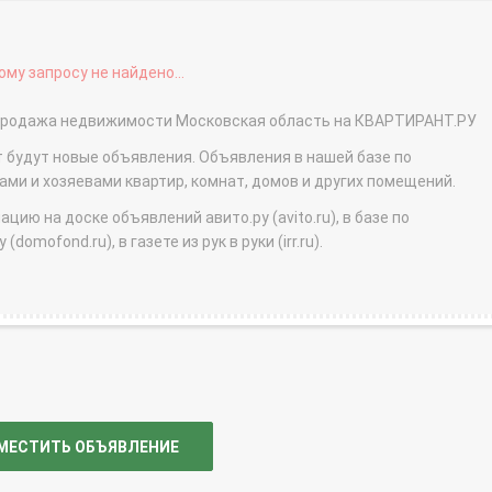
му запросу не найдено...
- продажа недвижимости Московская область на КВАРТИРАНТ.РУ
т будут новые объявления. Объявления в нашей базе по
и и хозяевами квартир, комнат, домов и других помещений.
ю на доске объявлений авито.ру (avito.ru), в базе по
domofond.ru), в газете из рук в руки (irr.ru).
МЕСТИТЬ ОБЪЯВЛЕНИЕ