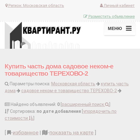
Регион:
Московская область
Личный кабинет
Разместить объявление
МЕНЮ
Купить часть дома садовое неком-е
товарищество ТЕРЕХОВО-2
Параметры поиска:
Московская область
купить часть
дома
садовое неком-е товарищество ТЕРЕХОВО-2
Найдено объявлений:
0
[
расширенный поиск
]
Сортировка:
по дате добавления
[
упорядочить по
стоимости
]
[
-
избранное
|
-
показать на карте
]