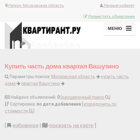
Регион:
Московская область
Личный кабинет
Разместить объявление
МЕНЮ
Купить часть дома квартал Вашутино
Параметры поиска:
Московская область
купить часть
дома
квартал Вашутино
Найдено объявлений:
0
[
расширенный поиск
]
Сортировка:
по дате добавления
[
упорядочить по
стоимости
]
[
-
избранное
|
-
показать на карте
]