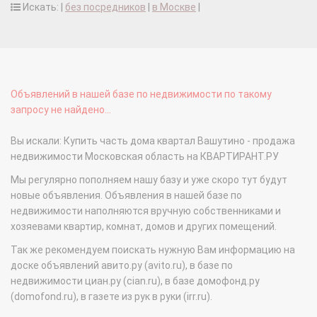
Искать: |
без посредников
|
в Москве
|
Объявлений в нашей базе по недвижимости по такому
запросу не найдено...
Вы искали: Купить часть дома квартал Вашутино - продажа
недвижимости Московская область на КВАРТИРАНТ.РУ
Мы регулярно пополняем нашу базу и уже скоро тут будут
новые объявления. Объявления в нашей базе по
недвижимости наполняются вручную собственниками и
хозяевами квартир, комнат, домов и других помещений.
Так же рекомендуем поискать нужную Вам информацию на
доске объявлений авито.ру (avito.ru), в базе по
недвижимости циан.ру (cian.ru), в базе домофонд.ру
(domofond.ru), в газете из рук в руки (irr.ru).