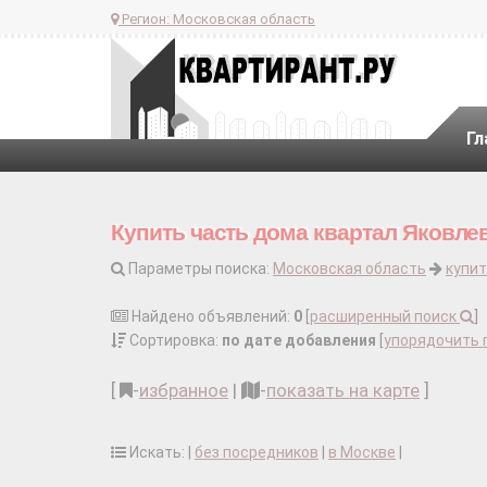
Регион:
Московская область
Гл
Купить часть дома квартал Яковле
Параметры поиска:
Московская область
купит
Найдено объявлений:
0
[
расширенный поиск
]
Сортировка:
по дате добавления
[
упорядочить 
[
-
избранное
|
-
показать на карте
]
Искать: |
без посредников
|
в Москве
|