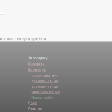
газете из рук в руки irr.ru
На продажу:
Комнату
Квартиру
однокомнатную
двухкомнатную
трехкомнатную
многокомнатную
Новостройки
Дома
Участок