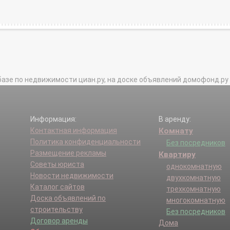
базе по недвижимости циан.ру, на доске объявлений домофонд.ру и в 
Информация:
В аренду:
Контактная информация
Комнату
Политика конфиденциальности
Без посредников
Размещение рекламы
Квартиру
Советы юриста
однокомнатную
Новости недвижимости
двухкомнатную
Каталог сайтов
трехкомнатную
Доска объявлений по
многокомнатную
строительству
Без посредников
Договор аренды
Дома