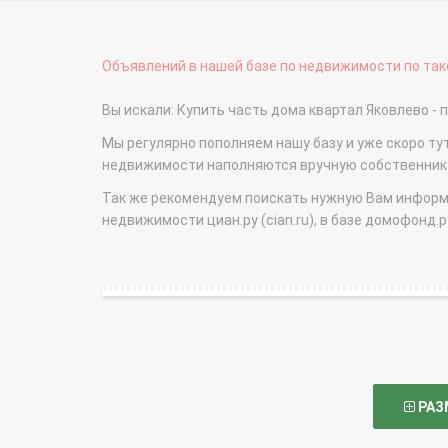
Объявлений в нашей базе по недвижимости по тако
Вы искали: Купить часть дома квартал Яковлево 
Мы регулярно пополняем нашу базу и уже скоро ту
недвижимости наполняются вручную собственникам
Так же рекомендуем поискать нужную Вам информаци
недвижимости циан.ру (cian.ru), в базе домофонд.ру (
РАЗ