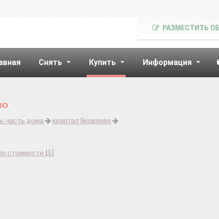
РАЗМЕСТИТЬ О
авная
Снять
Купить
Информация
во
ь часть дома
квартал Яковлево
по стоимости
]