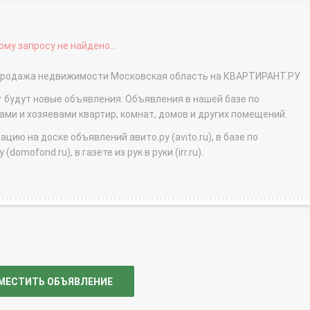
му запросу не найдено...
- продажа недвижимости Московская область на КВАРТИРАНТ.РУ
т будут новые объявления. Объявления в нашей базе по
и и хозяевами квартир, комнат, домов и других помещений.
ю на доске объявлений авито.ру (avito.ru), в базе по
domofond.ru), в газете из рук в руки (irr.ru).
МЕСТИТЬ ОБЪЯВЛЕНИЕ