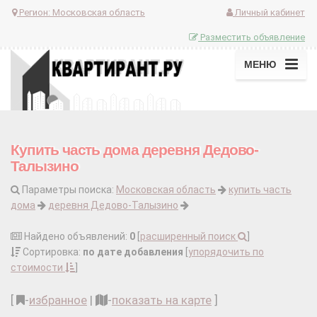
Регион:
Московская область
Личный кабинет
Разместить объявление
МЕНЮ
Купить часть дома деревня Дедово-
Талызино
Параметры поиска:
Московская область
купить часть
дома
деревня Дедово-Талызино
Найдено объявлений:
0
[
расширенный поиск
]
Сортировка:
по дате добавления
[
упорядочить по
стоимости
]
[
-
избранное
|
-
показать на карте
]