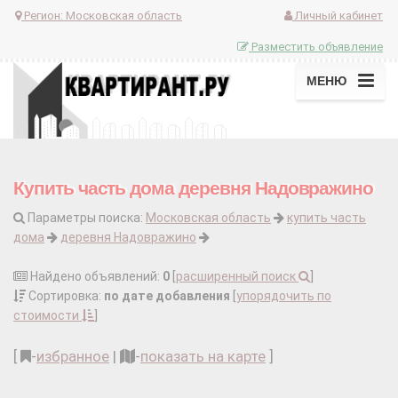
Регион:
Московская область
Личный кабинет
Разместить объявление
МЕНЮ
Купить часть дома деревня Надовражино
Параметры поиска:
Московская область
купить часть
дома
деревня Надовражино
Найдено объявлений:
0
[
расширенный поиск
]
Сортировка:
по дате добавления
[
упорядочить по
стоимости
]
[
-
избранное
|
-
показать на карте
]