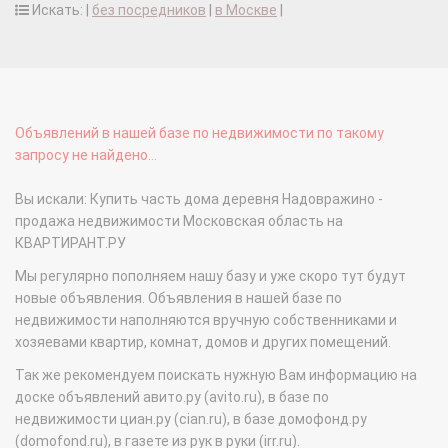
Искать: |
без посредников
|
в Москве
|
Объявлений в нашей базе по недвижимости по такому
запросу не найдено...
Вы искали: Купить часть дома деревня Надовражино -
продажа недвижимости Московская область на
КВАРТИРАНТ.РУ
Мы регулярно пополняем нашу базу и уже скоро тут будут
новые объявления. Объявления в нашей базе по
недвижимости наполняются вручную собственниками и
хозяевами квартир, комнат, домов и других помещений.
Так же рекомендуем поискать нужную Вам информацию на
доске объявлений авито.ру (avito.ru), в базе по
недвижимости циан.ру (cian.ru), в базе домофонд.ру
(domofond.ru), в газете из рук в руки (irr.ru).