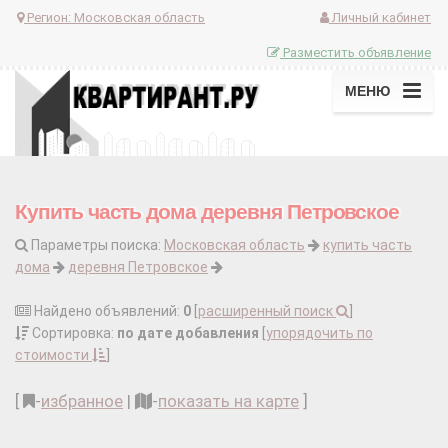
Регион:
Московская область
Личный кабинет
Разместить объявление
МЕНЮ
Купить часть дома деревня Петровское
Параметры поиска:
Московская область
купить часть
дома
деревня Петровское
Найдено объявлений:
0
[
расширенный поиск
]
Сортировка:
по дате добавления
[
упорядочить по
стоимости
]
[
-
избранное
|
-
показать на карте
]